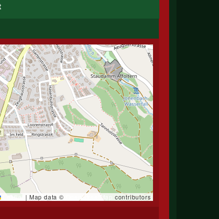
t
Leaflet
|
Map data ©
OpenStreetMap
contributors