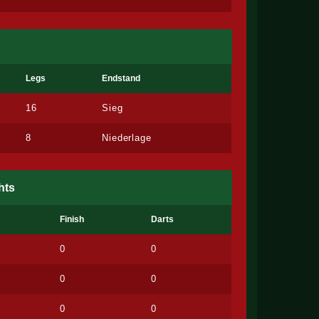
Legs
Endstand
16
Sieg
8
Niederlage
hts
Finish
Darts
0
0
0
0
0
0