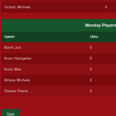
Scholz Michael
0
Monday Player
Spieler
180er
Barth Juri
0
Kunz Hanspeter
0
Kunz Max
0
Milano Michele
0
Steiner Pierre
0
Start