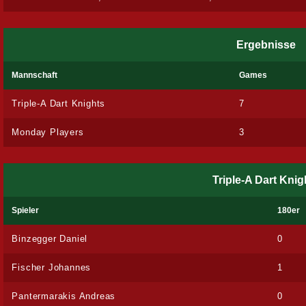
Ergebnisse
Mannschaft
Games
Triple-A Dart Knights
7
Monday Players
3
Triple-A Dart Knig
Spieler
180er
Binzegger Daniel
0
Fischer Johannes
1
Pantermarakis Andreas
0