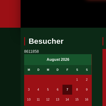
Besucher
8611858
August 2026
M
D
M
D
F
S
S
1
2
3
4
5
6
7
8
9
10
11
12
13
14
15
16