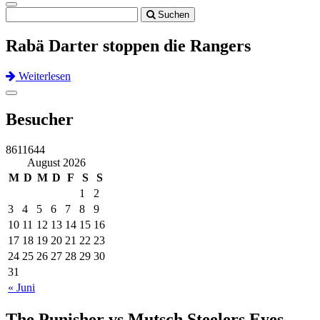
Toggle
Suchen
navigation
Rabä Darter stoppen die Rangers
Weiterlesen
Previous
Next
Toggle
navigation
Besucher
8611644
August 2026
M
D
M
D
F
S
S
1
2
3
4
5
6
7
8
9
10
11
12
13
14
15
16
17
18
19
20
21
22
23
24
25
26
27
28
29
30
31
« Juni
The Punisher vs Mutsch Steelers Eyes