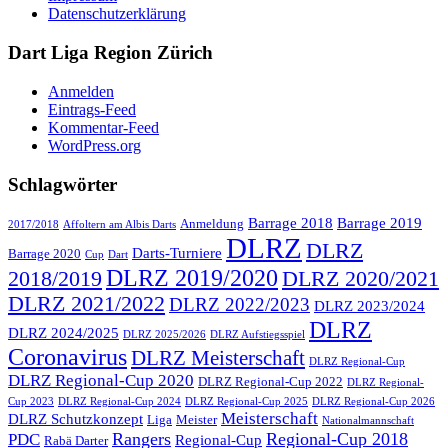
Datenschutzerklärung
Dart Liga Region Zürich
Anmelden
Eintrags-Feed
Kommentar-Feed
WordPress.org
Schlagwörter
Barrage 2018
Barrage 2019
Anmeldung
2017/2018
Affoltern am Albis Darts
DLRZ
DLRZ
Darts-Turniere
Barrage 2020
Cup
Dart
DLRZ 2019/2020
2018/2019
DLRZ 2020/2021
DLRZ 2021/2022
DLRZ 2022/2023
DLRZ 2023/2024
DLRZ
DLRZ 2024/2025
DLRZ 2025/2026
DLRZ Aufstiegsspiel
Coronavirus
DLRZ Meisterschaft
DLRZ Regional-Cup
DLRZ Regional-Cup 2020
DLRZ Regional-Cup 2022
DLRZ Regional-
Cup 2023
DLRZ Regional-Cup 2024
DLRZ Regional-Cup 2025
DLRZ Regional-Cup 2026
Meisterschaft
DLRZ Schutzkonzept
Liga
Meister
Nationalmannschaft
Rangers
Regional-Cup 2018
PDC
Regional-Cup
Rabä Darter