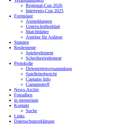
Veranstaltungen
Regional-Cup 2026
Interregio-Cup 2025
Formulare
Anmeldungen
Unterschriftenblatt
Matchblätter
Anträge für Anlässe
Statuten
Reglemente
Spielreglement
Schreiberreglement
Protokolle
Delegiertenversammlung
Spielleiterbericht
Captains Info
Captainstreff
News-Archiv
Fotoalben
in memoriam
Kontakt
Suche
Links
Datenschutzerklärung