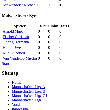
Schwendeler Michael
0
0
0
Mutsch Steelers Eyes
Spieler
180er
Finish
Darts
Arnold Marc
0
0
0
Fischer Christian
0
0
0
Gehrig Hermann
0
0
0
Hertel Uwe
0
0
0
Kudlik Robert
0
0
0
Van Vendeloo Mischa
0
0
0
Start
Sitemap
Home
Mannschaften Liga A
Mannschaften Liga B
Mannschaften Liga C1
Mannschaften Liga C2
Vorstand
Impressum