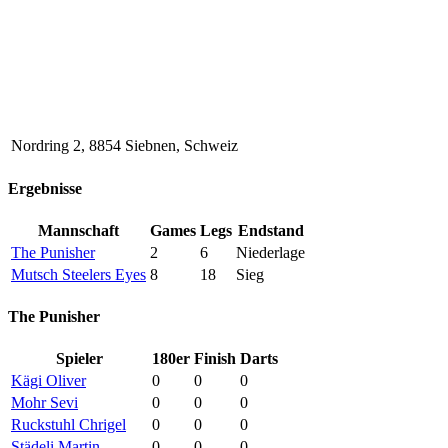
Nordring 2, 8854 Siebnen, Schweiz
Ergebnisse
Mannschaft
Games
Legs
Endstand
The Punisher
2
6
Niederlage
Mutsch Steelers Eyes
8
18
Sieg
The Punisher
Spieler
180er
Finish
Darts
Kägi Oliver
0
0
0
Mohr Sevi
0
0
0
Ruckstuhl Chrigel
0
0
0
Städeli Martin
0
0
0