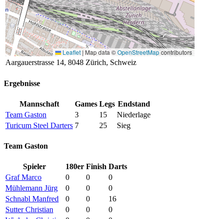
Leaflet
|
Map data ©
OpenStreetMap
contributors
Aargauerstrasse 14, 8048 Zürich, Schweiz
Ergebnisse
Mannschaft
Games
Legs
Endstand
Team Gaston
3
15
Niederlage
Turicum Steel Darters
7
25
Sieg
Team Gaston
Spieler
180er
Finish
Darts
Graf Marco
0
0
0
Mühlemann Jürg
0
0
0
Schnabl Manfred
0
0
16
Sutter Christian
0
0
0