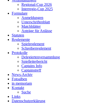
Veranstaltungen
Regional-Cup 2026
Interregio-Cup 2025
Formulare
Anmeldungen
Unterschriftenblatt
Matchblätter
Anträge für Anlässe
Statuten
Reglemente
Spielreglement
Schreiberreglement
Protokolle
Delegiertenversammlung
Spielleiterbericht
Captains Info
Captainstreff
News-Archiv
Fotoalben
in memoriam
Kontakt
Suche
Links
Datenschutzerklärung