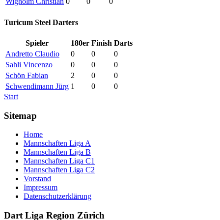
Wigholm Christian
0
0
0
Turicum Steel Darters
Spieler
180er
Finish
Darts
Andretto Claudio
0
0
0
Sahli Vincenzo
0
0
0
Schön Fabian
2
0
0
Schwendimann Jürg
1
0
0
Start
Sitemap
Home
Mannschaften Liga A
Mannschaften Liga B
Mannschaften Liga C1
Mannschaften Liga C2
Vorstand
Impressum
Datenschutzerklärung
Dart Liga Region Zürich