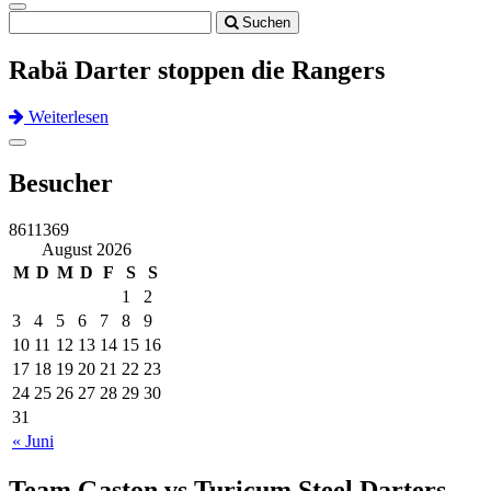
Toggle
Suchen
navigation
Rabä Darter stoppen die Rangers
Weiterlesen
Previous
Next
Toggle
navigation
Besucher
8611369
August 2026
M
D
M
D
F
S
S
1
2
3
4
5
6
7
8
9
10
11
12
13
14
15
16
17
18
19
20
21
22
23
24
25
26
27
28
29
30
31
« Juni
Team Gaston vs Turicum Steel Darters