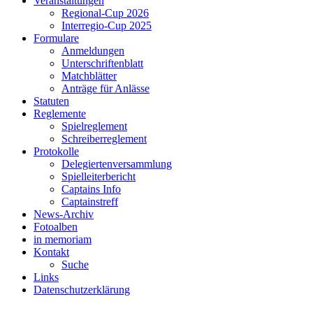
Veranstaltungen
Regional-Cup 2026
Interregio-Cup 2025
Formulare
Anmeldungen
Unterschriftenblatt
Matchblätter
Anträge für Anlässe
Statuten
Reglemente
Spielreglement
Schreiberreglement
Protokolle
Delegiertenversammlung
Spielleiterbericht
Captains Info
Captainstreff
News-Archiv
Fotoalben
in memoriam
Kontakt
Suche
Links
Datenschutzerklärung