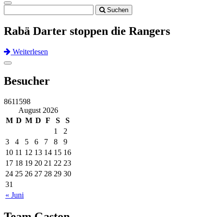
Toggle
Suchen
navigation
Rabä Darter stoppen die Rangers
Weiterlesen
Previous
Next
Toggle
navigation
Besucher
8611598
August 2026
M
D
M
D
F
S
S
1
2
3
4
5
6
7
8
9
10
11
12
13
14
15
16
17
18
19
20
21
22
23
24
25
26
27
28
29
30
31
« Juni
Team Gaston