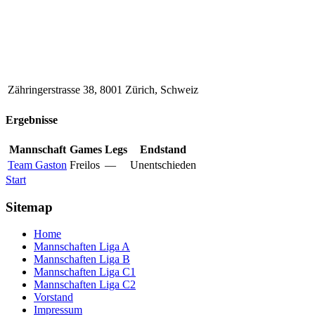
Zähringerstrasse 38, 8001 Zürich, Schweiz
Ergebnisse
Mannschaft
Games
Legs
Endstand
Team Gaston
Freilos
—
Unentschieden
Start
Sitemap
Home
Mannschaften Liga A
Mannschaften Liga B
Mannschaften Liga C1
Mannschaften Liga C2
Vorstand
Impressum