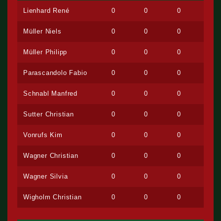
Lienhard René
0
0
0
Müller Niels
0
0
0
Müller Philipp
0
0
0
Parascandolo Fabio
0
0
0
Schnabl Manfred
0
0
0
Sutter Christian
0
0
0
Vonrufs Kim
0
0
0
Wagner Christian
0
0
0
Wagner Silvia
0
0
0
Wigholm Christian
0
0
0