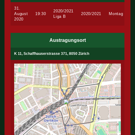
31.
2020/2021
August
19:30
2020/2021
Montag
Liga B
2020
Austragungsort
K 11, Schaffhauserstrasse 371, 8050 Zürich