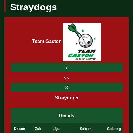
Straydogs
Team Gaston
7
vs
3
Straydogs
Details
Datum
Zeit
Liga
Saison
Spieltag