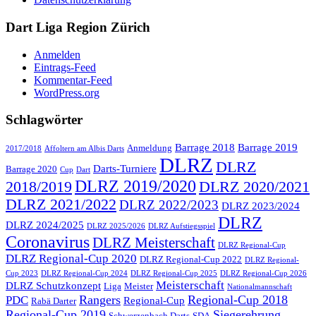
Dart Liga Region Zürich
Anmelden
Eintrags-Feed
Kommentar-Feed
WordPress.org
Schlagwörter
Barrage 2018
Barrage 2019
Anmeldung
2017/2018
Affoltern am Albis Darts
DLRZ
DLRZ
Darts-Turniere
Barrage 2020
Cup
Dart
DLRZ 2019/2020
2018/2019
DLRZ 2020/2021
DLRZ 2021/2022
DLRZ 2022/2023
DLRZ 2023/2024
DLRZ
DLRZ 2024/2025
DLRZ 2025/2026
DLRZ Aufstiegsspiel
Coronavirus
DLRZ Meisterschaft
DLRZ Regional-Cup
DLRZ Regional-Cup 2020
DLRZ Regional-Cup 2022
DLRZ Regional-
Cup 2023
DLRZ Regional-Cup 2024
DLRZ Regional-Cup 2025
DLRZ Regional-Cup 2026
Meisterschaft
DLRZ Schutzkonzept
Liga
Meister
Nationalmannschaft
Rangers
Regional-Cup 2018
PDC
Regional-Cup
Rabä Darter
Regional-Cup 2019
Siegerehrung
Schwerzenbach Darts
SDA