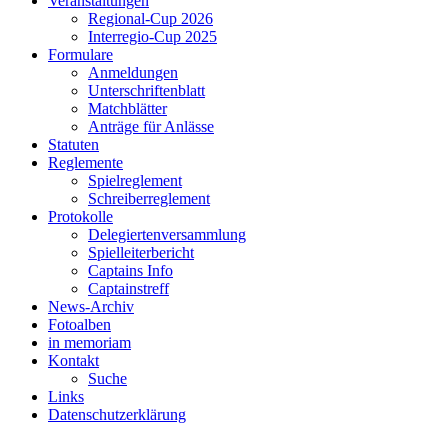
Veranstaltungen
Regional-Cup 2026
Interregio-Cup 2025
Formulare
Anmeldungen
Unterschriftenblatt
Matchblätter
Anträge für Anlässe
Statuten
Reglemente
Spielreglement
Schreiberreglement
Protokolle
Delegiertenversammlung
Spielleiterbericht
Captains Info
Captainstreff
News-Archiv
Fotoalben
in memoriam
Kontakt
Suche
Links
Datenschutzerklärung