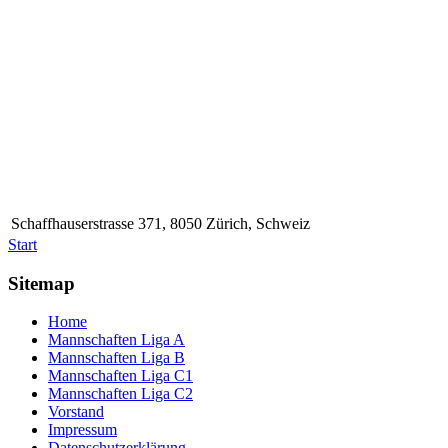
Schaffhauserstrasse 371, 8050 Zürich, Schweiz
Start
Sitemap
Home
Mannschaften Liga A
Mannschaften Liga B
Mannschaften Liga C1
Mannschaften Liga C2
Vorstand
Impressum
Datenschutzerklärung