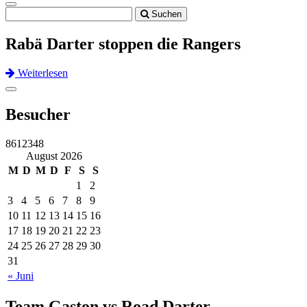
Toggle
Suchen
navigation
Rabä Darter stoppen die Rangers
Weiterlesen
Previous
Next
Toggle
navigation
Besucher
8612348
August 2026
M
D
M
D
F
S
S
1
2
3
4
5
6
7
8
9
10
11
12
13
14
15
16
17
18
19
20
21
22
23
24
25
26
27
28
29
30
31
« Juni
Team Gaston vs Road Darter