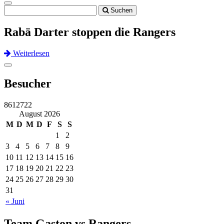
Toggle
Suchen
navigation
Rabä Darter stoppen die Rangers
Weiterlesen
Previous
Next
Toggle
navigation
Besucher
8612722
August 2026
M
D
M
D
F
S
S
1
2
3
4
5
6
7
8
9
10
11
12
13
14
15
16
17
18
19
20
21
22
23
24
25
26
27
28
29
30
31
« Juni
Team Gaston vs Rangers