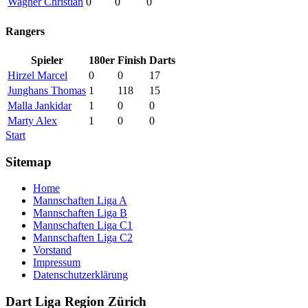
Wagner Christian
0
0
0
Rangers
Spieler
180er
Finish
Darts
Hirzel Marcel
0
0
17
Junghans Thomas
1
118
15
Malla Jankidar
1
0
0
Marty Alex
1
0
0
Start
Sitemap
Home
Mannschaften Liga A
Mannschaften Liga B
Mannschaften Liga C1
Mannschaften Liga C2
Vorstand
Impressum
Datenschutzerklärung
Dart Liga Region Zürich