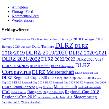
Anmelden
Eintrags-Feed
Kommentar-Feed
WordPress.org
Schlagwörter
Barrage 2018
Barrage 2019
Anmeldung
2017/2018
Affoltern am Albis Darts
DLRZ
DLRZ
Darts-Turniere
Barrage 2020
Cup
Dart
DLRZ 2019/2020
2018/2019
DLRZ 2020/2021
DLRZ 2021/2022
DLRZ 2022/2023
DLRZ 2023/2024
DLRZ
DLRZ 2024/2025
DLRZ 2025/2026
DLRZ Aufstiegsspiel
Coronavirus
DLRZ Meisterschaft
DLRZ Regional-Cup
DLRZ Regional-Cup 2020
DLRZ Regional-Cup 2022
DLRZ Regional-
Cup 2023
DLRZ Regional-Cup 2024
DLRZ Regional-Cup 2025
DLRZ Regional-Cup 2026
Meisterschaft
DLRZ Schutzkonzept
Liga
Meister
Nationalmannschaft
Rangers
Regional-Cup 2018
PDC
Regional-Cup
Rabä Darter
Regional-Cup 2019
Siegerehrung
Schwerzenbach Darts
SDA
WDF
Spielplan
Weltmeisterschaft