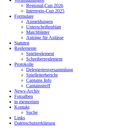
Veranstaltungen
Regional-Cup 2026
Interregio-Cup 2025
Formulare
Anmeldungen
Unterschriftenblatt
Matchblätter
Anträge für Anlässe
Statuten
Reglemente
Spielreglement
Schreiberreglement
Protokolle
Delegiertenversammlung
Spielleiterbericht
Captains Info
Captainstreff
News-Archiv
Fotoalben
in memoriam
Kontakt
Suche
Links
Datenschutzerklärung