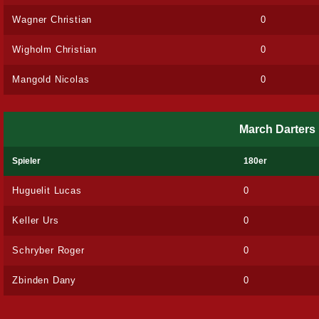
Wagner Christian
0
Wigholm Christian
0
Mangold Nicolas
0
March Darters
Spieler
180er
Huguelit Lucas
0
Keller Urs
0
Schryber Roger
0
Zbinden Dany
0