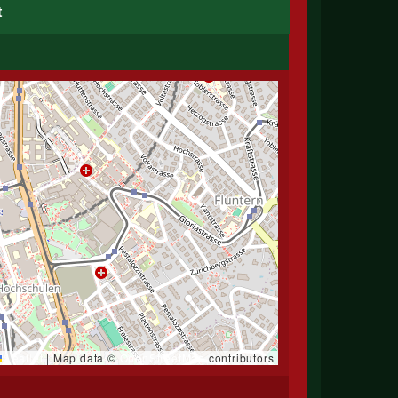
t
Leaflet
|
Map data ©
OpenStreetMap
contributors