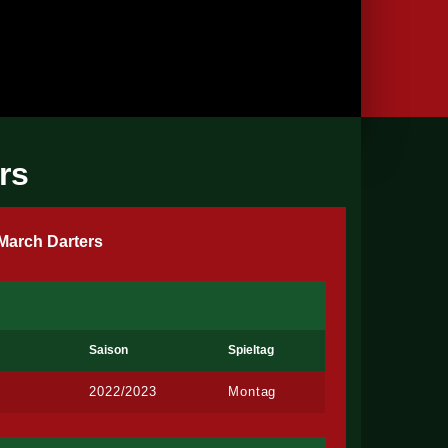
rs
March Darters
Saison
Spieltag
2022/2023
Montag