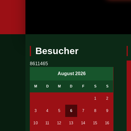
Besucher
8611465
August 2026
M
D
M
D
F
S
S
1
2
3
4
5
6
7
8
9
10
11
12
13
14
15
16