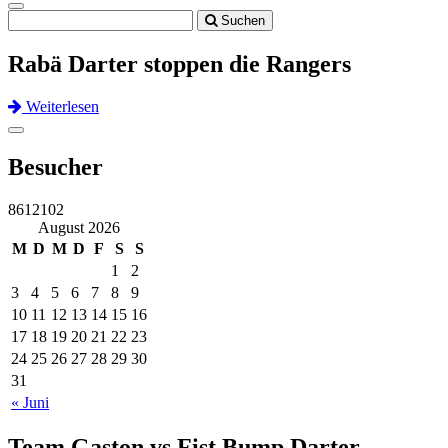
Toggle
Suchen
navigation
Rabä Darter stoppen die Rangers
Weiterlesen
Previous
Next
Toggle
navigation
Besucher
8612102
August 2026
M
D
M
D
F
S
S
1
2
3
4
5
6
7
8
9
10
11
12
13
14
15
16
17
18
19
20
21
22
23
24
25
26
27
28
29
30
31
« Juni
Team Gaston vs Fist Bump Darter