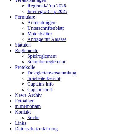
Veranstaltungen
Regional-Cup 2026
Interregio-Cup 2025
Formulare
Anmeldungen
Unterschriftenblatt
Matchblätter
Anträge für Anlässe
Statuten
Reglemente
Spielreglement
Schreiberreglement
Protokolle
Delegiertenversammlung
Spielleiterbericht
Captains Info
Captainstreff
News-Archiv
Fotoalben
in memoriam
Kontakt
Suche
Links
Datenschutzerklärung