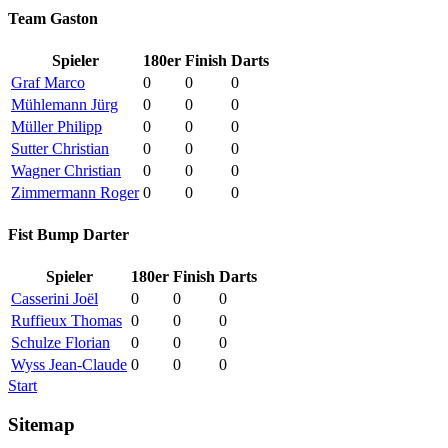
Team Gaston
Spieler
180er
Finish
Darts
Graf Marco
0
0
0
Mühlemann Jürg
0
0
0
Müller Philipp
0
0
0
Sutter Christian
0
0
0
Wagner Christian
0
0
0
Zimmermann Roger
0
0
0
Fist Bump Darter
Spieler
180er
Finish
Darts
Casserini Joël
0
0
0
Ruffieux Thomas
0
0
0
Schulze Florian
0
0
0
Wyss Jean-Claude
0
0
0
Start
Sitemap