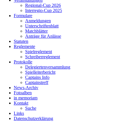
Veranstaltungen
Regional-Cup 2026
Interregio-Cup 2025
Formulare
Anmeldungen
Unterschriftenblatt
Matchblätter
Anträge für Anlässe
Statuten
Reglemente
Spielreglement
Schreiberreglement
Protokolle
Delegiertenversammlung
Spielleiterbericht
Captains Info
Captainstreff
News-Archiv
Fotoalben
in memoriam
Kontakt
Suche
Links
Datenschutzerklärung