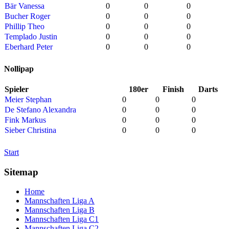
Bär Vanessa
0
0
0
Bucher Roger
0
0
0
Phillip Theo
0
0
0
Templado Justin
0
0
0
Eberhard Peter
0
0
0
Nollipap
Spieler
180er
Finish
Darts
Meier Stephan
0
0
0
De Stefano Alexandra
0
0
0
Fink Markus
0
0
0
Sieber Christina
0
0
0
Start
Sitemap
Home
Mannschaften Liga A
Mannschaften Liga B
Mannschaften Liga C1
Mannschaften Liga C2