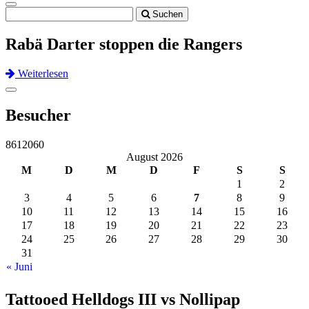
Toggle
Suchen
navigation
Rabä Darter stoppen die Rangers
Weiterlesen
Previous
Next
Toggle
navigation
Besucher
8612060
August 2026
M
D
M
D
F
S
S
1
2
3
4
5
6
7
8
9
10
11
12
13
14
15
16
17
18
19
20
21
22
23
24
25
26
27
28
29
30
31
« Juni
Tattooed Helldogs III vs Nollipap