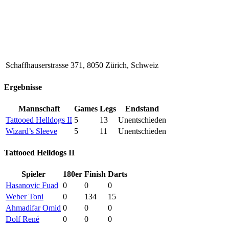
Schaffhauserstrasse 371, 8050 Zürich, Schweiz
Ergebnisse
Mannschaft
Games
Legs
Endstand
Tattooed Helldogs II
5
13
Unentschieden
Wizard’s Sleeve
5
11
Unentschieden
Tattooed Helldogs II
Spieler
180er
Finish
Darts
Hasanovic Fuad
0
0
0
Weber Toni
0
134
15
Ahmadifar Omid
0
0
0
Dolf René
0
0
0