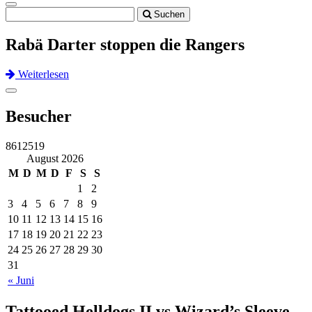
Toggle
Suchen
navigation
Rabä Darter stoppen die Rangers
Weiterlesen
Previous
Next
Toggle
navigation
Besucher
8612519
August 2026
M
D
M
D
F
S
S
1
2
3
4
5
6
7
8
9
10
11
12
13
14
15
16
17
18
19
20
21
22
23
24
25
26
27
28
29
30
31
« Juni
Tattooed Helldogs II vs Wizard’s Sleeve