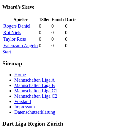
Wizard’s Sleeve
Spieler
180er
Finish
Darts
Rogers Daniel
0
0
0
Rot Niels
0
0
0
Taylor Ross
0
0
0
Valenzano Angelo
0
0
0
Start
Sitemap
Home
Mannschaften Liga A
Mannschaften Liga B
Mannschaften Liga C1
Mannschaften Liga C2
Vorstand
Impressum
Datenschutzerklärung
Dart Liga Region Zürich