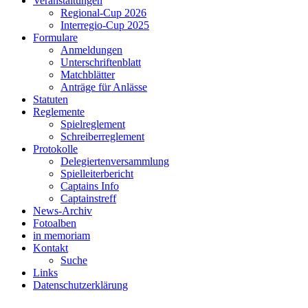
Veranstaltungen
Regional-Cup 2026
Interregio-Cup 2025
Formulare
Anmeldungen
Unterschriftenblatt
Matchblätter
Anträge für Anlässe
Statuten
Reglemente
Spielreglement
Schreiberreglement
Protokolle
Delegiertenversammlung
Spielleiterbericht
Captains Info
Captainstreff
News-Archiv
Fotoalben
in memoriam
Kontakt
Suche
Links
Datenschutzerklärung