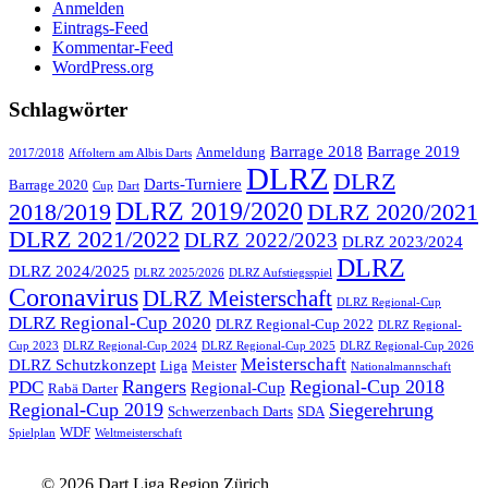
Anmelden
Eintrags-Feed
Kommentar-Feed
WordPress.org
Schlagwörter
Barrage 2018
Barrage 2019
Anmeldung
2017/2018
Affoltern am Albis Darts
DLRZ
DLRZ
Darts-Turniere
Barrage 2020
Cup
Dart
DLRZ 2019/2020
2018/2019
DLRZ 2020/2021
DLRZ 2021/2022
DLRZ 2022/2023
DLRZ 2023/2024
DLRZ
DLRZ 2024/2025
DLRZ 2025/2026
DLRZ Aufstiegsspiel
Coronavirus
DLRZ Meisterschaft
DLRZ Regional-Cup
DLRZ Regional-Cup 2020
DLRZ Regional-Cup 2022
DLRZ Regional-
Cup 2023
DLRZ Regional-Cup 2024
DLRZ Regional-Cup 2025
DLRZ Regional-Cup 2026
Meisterschaft
DLRZ Schutzkonzept
Liga
Meister
Nationalmannschaft
Rangers
Regional-Cup 2018
PDC
Regional-Cup
Rabä Darter
Regional-Cup 2019
Siegerehrung
Schwerzenbach Darts
SDA
WDF
Spielplan
Weltmeisterschaft
© 2026 Dart Liga Region Zürich