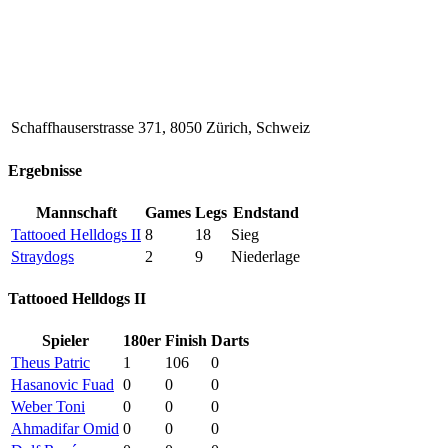
Schaffhauserstrasse 371, 8050 Zürich, Schweiz
Ergebnisse
Mannschaft
Games
Legs
Endstand
Tattooed Helldogs II
8
18
Sieg
Straydogs
2
9
Niederlage
Tattooed Helldogs II
Spieler
180er
Finish
Darts
Theus Patric
1
106
0
Hasanovic Fuad
0
0
0
Weber Toni
0
0
0
Ahmadifar Omid
0
0
0