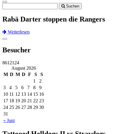
Toggle
Suchen
navigation
Rabä Darter stoppen die Rangers
Weiterlesen
Previous
Next
Toggle
navigation
Besucher
8612124
August 2026
M
D
M
D
F
S
S
1
2
3
4
5
6
7
8
9
10
11
12
13
14
15
16
17
18
19
20
21
22
23
24
25
26
27
28
29
30
31
« Juni
Tattooed Helldogs II vs Straydogs