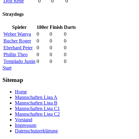
Dolf René
0
0
0
Straydogs
Spieler
180er
Finish
Darts
Weber Wanya
0
0
0
Bucher Roger
0
0
0
Eberhard Peter
0
0
0
Phillip Theo
0
0
0
Templado Justin
0
0
0
Start
Sitemap
Home
Mannschaften Liga A
Mannschaften Liga B
Mannschaften Liga C1
Mannschaften Liga C2
Vorstand
Impressum
Datenschutzerklärung