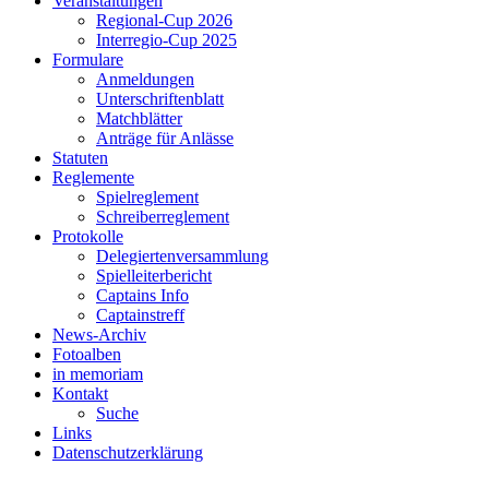
Veranstaltungen
Regional-Cup 2026
Interregio-Cup 2025
Formulare
Anmeldungen
Unterschriftenblatt
Matchblätter
Anträge für Anlässe
Statuten
Reglemente
Spielreglement
Schreiberreglement
Protokolle
Delegiertenversammlung
Spielleiterbericht
Captains Info
Captainstreff
News-Archiv
Fotoalben
in memoriam
Kontakt
Suche
Links
Datenschutzerklärung