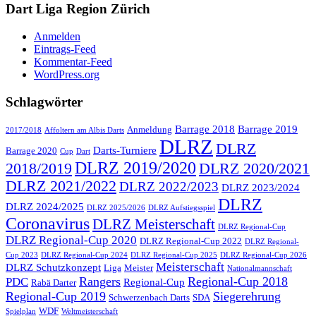
Dart Liga Region Zürich
Anmelden
Eintrags-Feed
Kommentar-Feed
WordPress.org
Schlagwörter
Barrage 2018
Barrage 2019
Anmeldung
2017/2018
Affoltern am Albis Darts
DLRZ
DLRZ
Darts-Turniere
Barrage 2020
Cup
Dart
DLRZ 2019/2020
2018/2019
DLRZ 2020/2021
DLRZ 2021/2022
DLRZ 2022/2023
DLRZ 2023/2024
DLRZ
DLRZ 2024/2025
DLRZ 2025/2026
DLRZ Aufstiegsspiel
Coronavirus
DLRZ Meisterschaft
DLRZ Regional-Cup
DLRZ Regional-Cup 2020
DLRZ Regional-Cup 2022
DLRZ Regional-
Cup 2023
DLRZ Regional-Cup 2024
DLRZ Regional-Cup 2025
DLRZ Regional-Cup 2026
Meisterschaft
DLRZ Schutzkonzept
Liga
Meister
Nationalmannschaft
Rangers
Regional-Cup 2018
PDC
Regional-Cup
Rabä Darter
Regional-Cup 2019
Siegerehrung
Schwerzenbach Darts
SDA
WDF
Spielplan
Weltmeisterschaft