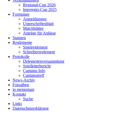
Veranstaltungen
Regional-Cup 2026
Interregio-Cup 2025
Formulare
Anmeldungen
Unterschriftenblatt
Matchblätter
Anträge für Anlässe
Statuten
Reglemente
Spielreglement
Schreiberreglement
Protokolle
Delegiertenversammlung
Spielleiterbericht
Captains Info
Captainstreff
News-Archiv
Fotoalben
in memoriam
Kontakt
Suche
Links
Datenschutzerklärung