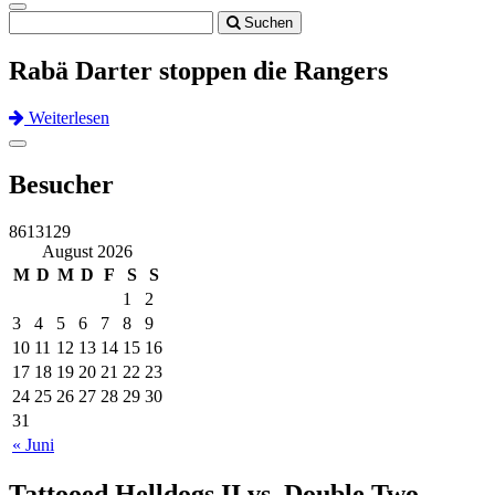
Toggle
Suchen
navigation
Rabä Darter stoppen die Rangers
Weiterlesen
Previous
Next
Toggle
navigation
Besucher
8613129
August 2026
M
D
M
D
F
S
S
1
2
3
4
5
6
7
8
9
10
11
12
13
14
15
16
17
18
19
20
21
22
23
24
25
26
27
28
29
30
31
« Juni
Tattooed Helldogs II vs. Double Two