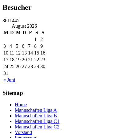
Besucher
8611445
August 2026
M
D
M
D
F
S
S
1
2
3
4
5
6
7
8
9
10
11
12
13
14
15
16
17
18
19
20
21
22
23
24
25
26
27
28
29
30
31
« Juni
Sitemap
Home
Mannschaften Liga A
Mannschaften Liga B
Mannschaften Liga C1
Mannschaften Liga C2
Vorstand
Impressum