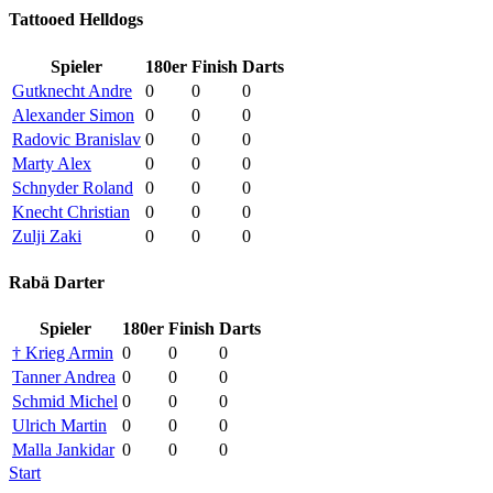
Tattooed Helldogs
Spieler
180er
Finish
Darts
Gutknecht Andre
0
0
0
Alexander Simon
0
0
0
Radovic Branislav
0
0
0
Marty Alex
0
0
0
Schnyder Roland
0
0
0
Knecht Christian
0
0
0
Zulji Zaki
0
0
0
Rabä Darter
Spieler
180er
Finish
Darts
† Krieg Armin
0
0
0
Tanner Andrea
0
0
0
Schmid Michel
0
0
0
Ulrich Martin
0
0
0
Malla Jankidar
0
0
0
Start