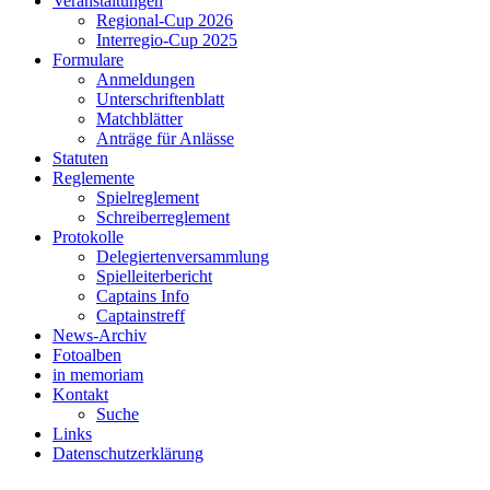
Veranstaltungen
Regional-Cup 2026
Interregio-Cup 2025
Formulare
Anmeldungen
Unterschriftenblatt
Matchblätter
Anträge für Anlässe
Statuten
Reglemente
Spielreglement
Schreiberreglement
Protokolle
Delegiertenversammlung
Spielleiterbericht
Captains Info
Captainstreff
News-Archiv
Fotoalben
in memoriam
Kontakt
Suche
Links
Datenschutzerklärung