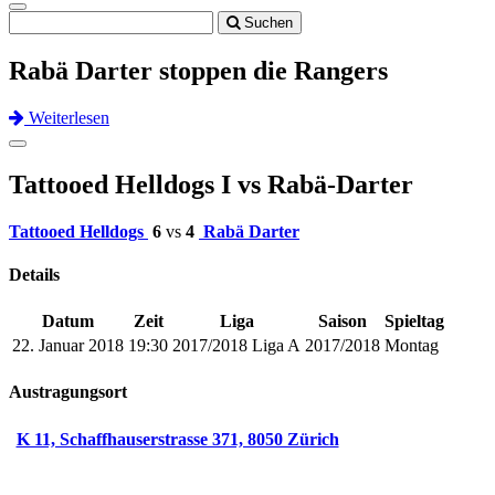
Toggle
Suchen
navigation
Rabä Darter stoppen die Rangers
Weiterlesen
Previous
Next
Toggle
navigation
Tattooed Helldogs I vs Rabä-Darter
Tattooed Helldogs
6
vs
4
Rabä Darter
Details
Datum
Zeit
Liga
Saison
Spieltag
22. Januar 2018
19:30
2017/2018 Liga A
2017/2018
Montag
Austragungsort
K 11, Schaffhauserstrasse 371, 8050 Zürich