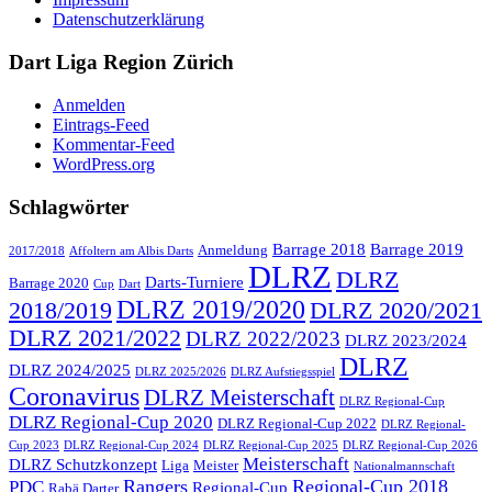
Datenschutzerklärung
Dart Liga Region Zürich
Anmelden
Eintrags-Feed
Kommentar-Feed
WordPress.org
Schlagwörter
Barrage 2018
Barrage 2019
Anmeldung
2017/2018
Affoltern am Albis Darts
DLRZ
DLRZ
Darts-Turniere
Barrage 2020
Cup
Dart
DLRZ 2019/2020
2018/2019
DLRZ 2020/2021
DLRZ 2021/2022
DLRZ 2022/2023
DLRZ 2023/2024
DLRZ
DLRZ 2024/2025
DLRZ 2025/2026
DLRZ Aufstiegsspiel
Coronavirus
DLRZ Meisterschaft
DLRZ Regional-Cup
DLRZ Regional-Cup 2020
DLRZ Regional-Cup 2022
DLRZ Regional-
Cup 2023
DLRZ Regional-Cup 2024
DLRZ Regional-Cup 2025
DLRZ Regional-Cup 2026
Meisterschaft
DLRZ Schutzkonzept
Liga
Meister
Nationalmannschaft
Rangers
Regional-Cup 2018
PDC
Regional-Cup
Rabä Darter