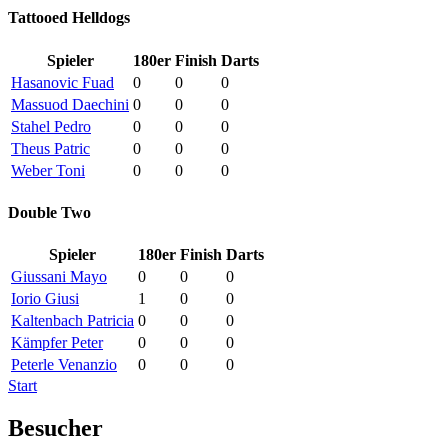
Tattooed Helldogs
Spieler
180er
Finish
Darts
Hasanovic Fuad
0
0
0
Massuod Daechini
0
0
0
Stahel Pedro
0
0
0
Theus Patric
0
0
0
Weber Toni
0
0
0
Double Two
Spieler
180er
Finish
Darts
Giussani Mayo
0
0
0
Iorio Giusi
1
0
0
Kaltenbach Patricia
0
0
0
Kämpfer Peter
0
0
0
Peterle Venanzio
0
0
0
Start
Besucher