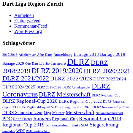
Dart Liga Region Zürich
Anmelden
Eintrags-Feed
Kommentar-Feed
WordPress.org
Schlagwörter
Barrage 2018
Barrage 2019
Anmeldung
2017/2018
Affoltern am Albis Darts
DLRZ
DLRZ
Darts-Turniere
Barrage 2020
Cup
Dart
DLRZ 2019/2020
2018/2019
DLRZ 2020/2021
DLRZ 2021/2022
DLRZ 2022/2023
DLRZ 2023/2024
DLRZ
DLRZ 2024/2025
DLRZ 2025/2026
DLRZ Aufstiegsspiel
Coronavirus
DLRZ Meisterschaft
DLRZ Regional-Cup
DLRZ Regional-Cup 2020
DLRZ Regional-Cup 2022
DLRZ Regional-
Cup 2023
DLRZ Regional-Cup 2024
DLRZ Regional-Cup 2025
DLRZ Regional-Cup 2026
Meisterschaft
DLRZ Schutzkonzept
Liga
Meister
Nationalmannschaft
Rangers
Regional-Cup 2018
PDC
Regional-Cup
Rabä Darter
Regional-Cup 2019
Siegerehrung
Schwerzenbach Darts
SDA
WDF
Spielplan
Weltmeisterschaft