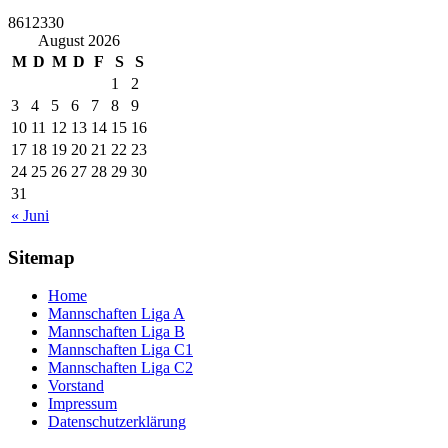
8612330
August 2026
M
D
M
D
F
S
S
1
2
3
4
5
6
7
8
9
10
11
12
13
14
15
16
17
18
19
20
21
22
23
24
25
26
27
28
29
30
31
« Juni
Sitemap
Home
Mannschaften Liga A
Mannschaften Liga B
Mannschaften Liga C1
Mannschaften Liga C2
Vorstand
Impressum
Datenschutzerklärung