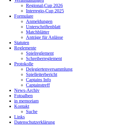
Veranstaltungen
Regional-Cup 2026
Interregio-Cup 2025
Formulare
Anmeldungen
Unterschriftenblatt
Matchblätter
Anträge für Anlässe
Statuten
Reglemente
Spielreglement
Schreiberreglement
Protokolle
Delegiertenversammlung
Spielleiterbericht
Captains Info
Captainstreff
News-Archiv
Fotoalben
in memoriam
Kontakt
Suche
Links
Datenschutzerklärung