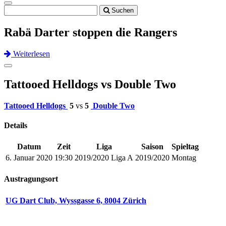
Toggle
Suchen
navigation
Rabä Darter stoppen die Rangers
Weiterlesen
Previous
Next
Toggle
navigation
Tattooed Helldogs vs Double Two
Tattooed Helldogs
5
vs
5
Double Two
Details
Datum
Zeit
Liga
Saison
Spieltag
6. Januar 2020
19:30
2019/2020 Liga A
2019/2020
Montag
Austragungsort
UG Dart Club, Wyssgasse 6, 8004 Zürich