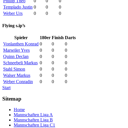
Phillip Theo
0
0
0
Templado Justin
0
0
0
Weber Urs
0
0
0
Flying s.ip’s
Spieler
180er
Finish
Darts
Vonlanthen Konrad
0
0
0
Marseiler Yves
0
0
0
Quinn Declan
0
0
0
Schneebeli Markus
0
0
0
Stahl Simon
0
0
0
Walser Markus
0
0
0
Weber Conradin
0
0
0
Start
Sitemap
Home
Mannschaften Liga A
Mannschaften Liga B
Mannschaften Liga C1