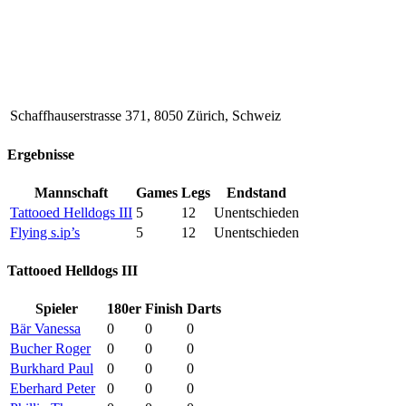
Schaffhauserstrasse 371, 8050 Zürich, Schweiz
Ergebnisse
Mannschaft
Games
Legs
Endstand
Tattooed Helldogs III
5
12
Unentschieden
Flying s.ip’s
5
12
Unentschieden
Tattooed Helldogs III
Spieler
180er
Finish
Darts
Bär Vanessa
0
0
0
Bucher Roger
0
0
0
Burkhard Paul
0
0
0
Eberhard Peter
0
0
0