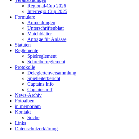
Veranstaltungen
Regional-Cup 2026
Interregio-Cup 2025
Formulare
Anmeldungen
Unterschriftenblatt
Matchblätter
Anträge für Anlässe
Statuten
Reglemente
Spielreglement
Schreiberreglement
Protokolle
Delegiertenversammlung
Spielleiterbericht
Captains Info
Captainstreff
News-Archiv
Fotoalben
in memoriam
Kontakt
Suche
Links
Datenschutzerklärung