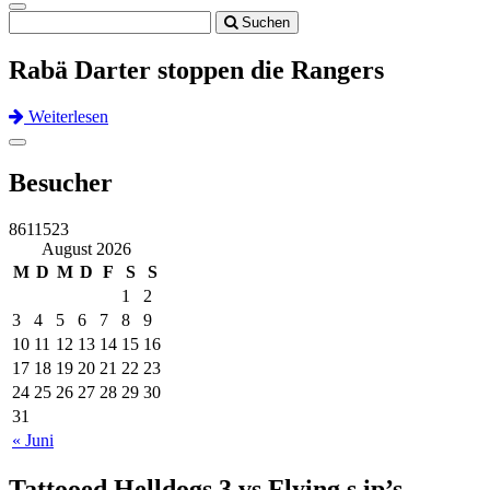
Toggle
Suchen
navigation
Rabä Darter stoppen die Rangers
Weiterlesen
Previous
Next
Toggle
navigation
Besucher
8611523
August 2026
M
D
M
D
F
S
S
1
2
3
4
5
6
7
8
9
10
11
12
13
14
15
16
17
18
19
20
21
22
23
24
25
26
27
28
29
30
31
« Juni
Tattooed Helldogs 3 vs Flying s.ip’s