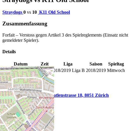
Straydogs
0
vs
10
K11 Old School
Zusammenfassung
Forfait – Verstoss gegen Artikel 3 des Spielreglements (Einsatz nicht
gemeldeter Spieler).
Details
Datum
Zeit
Liga
Saison
Spieltag
5. September 2018
19:30
2018/2019 Liga B
2018/2019
Mittwoch
Austragungsort
Saatlen Pub, Saatlenstrasse 18, 8051 Zürich