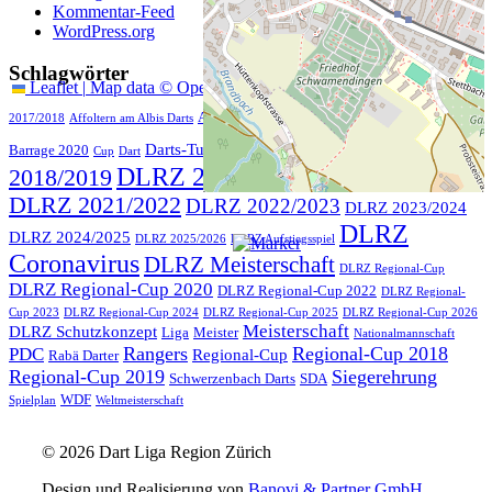
Kommentar-Feed
WordPress.org
Schlagwörter
Leaflet
|
Map data ©
OpenStreetMap
contributors
Barrage 2018
Barrage 2019
Anmeldung
2017/2018
Affoltern am Albis Darts
DLRZ
DLRZ
Darts-Turniere
Barrage 2020
Cup
Dart
DLRZ 2019/2020
2018/2019
DLRZ 2020/2021
DLRZ 2021/2022
DLRZ 2022/2023
DLRZ 2023/2024
DLRZ
DLRZ 2024/2025
DLRZ 2025/2026
DLRZ Aufstiegsspiel
Coronavirus
DLRZ Meisterschaft
DLRZ Regional-Cup
DLRZ Regional-Cup 2020
DLRZ Regional-Cup 2022
DLRZ Regional-
Cup 2023
DLRZ Regional-Cup 2024
DLRZ Regional-Cup 2025
DLRZ Regional-Cup 2026
Meisterschaft
DLRZ Schutzkonzept
Liga
Meister
Nationalmannschaft
Rangers
Regional-Cup 2018
PDC
Regional-Cup
Rabä Darter
Regional-Cup 2019
Siegerehrung
Schwerzenbach Darts
SDA
WDF
Spielplan
Weltmeisterschaft
© 2026 Dart Liga Region Zürich
Design und Realisierung von
Banovi & Partner GmbH