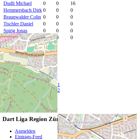
Dudli Michael
0
0
16
Hemmersbach Dirk
0
0
0
Braunwalder Colin
0
0
0
Tischler Daniel
0
0
0
Spirig Jonas
0
0
0
Ferrari Patrick
0
0
0
Start
Sitemap
Home
Mannschaften Liga A
Mannschaften Liga B
Mannschaften Liga C1
Mannschaften Liga C2
Vorstand
Impressum
Datenschutzerklärung
Dart Liga Region Zürich
Anmelden
Eintrags-Feed