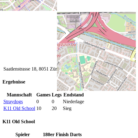
Saatlenstrasse 18, 8051 Zürich, Schweiz
Ergebnisse
Mannschaft
Games
Legs
Endstand
Straydogs
0
0
Niederlage
K11 Old School
10
20
Sieg
K11 Old School
Spieler
180er
Finish
Darts