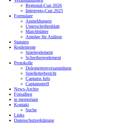
Veranstaltungen
Regional-Cup 2026
Interregio-Cup 2025
Formulare
Anmeldungen
Unterschriftenblatt
Matchblätter
Anträge für Anlässe
Statuten
Reglemente
Spielreglement
Schreiberreglement
Protokolle
Delegiertenversammlung
Spielleiterbericht
Captains Info
Captainstreff
News-Archiv
Fotoalben
in memoriam
Kontakt
Suche
Links
Datenschutzerklärung