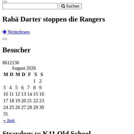
Toggle
Suchen
navigation
Rabä Darter stoppen die Rangers
Weiterlesen
Previous
Next
Toggle
navigation
Besucher
8612130
August 2026
M
D
M
D
F
S
S
1
2
3
4
5
6
7
8
9
10
11
12
13
14
15
16
17
18
19
20
21
22
23
24
25
26
27
28
29
30
31
« Juni
Straydogs vs K11 Old School