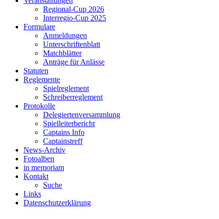
Veranstaltungen
Regional-Cup 2026
Interregio-Cup 2025
Formulare
Anmeldungen
Unterschriftenblatt
Matchblätter
Anträge für Anlässe
Statuten
Reglemente
Spielreglement
Schreiberreglement
Protokolle
Delegiertenversammlung
Spielleiterbericht
Captains Info
Captainstreff
News-Archiv
Fotoalben
in memoriam
Kontakt
Suche
Links
Datenschutzerklärung