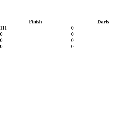
Finish
Darts
111
0
0
0
0
0
0
0