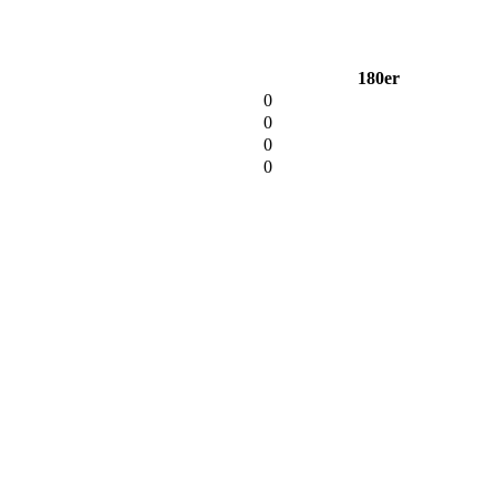
180er
0
0
0
0