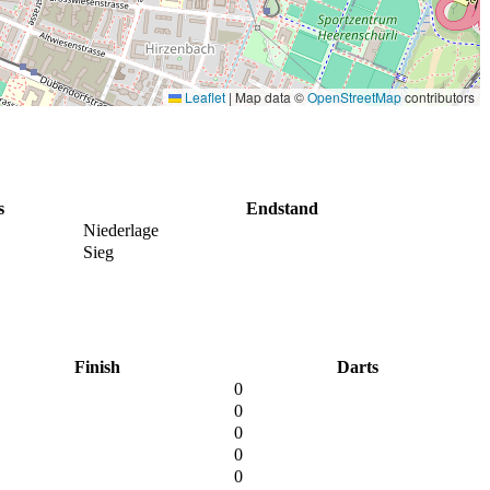
Leaflet
|
Map data ©
OpenStreetMap
contributors
s
Endstand
Niederlage
Sieg
Finish
Darts
0
0
0
0
0