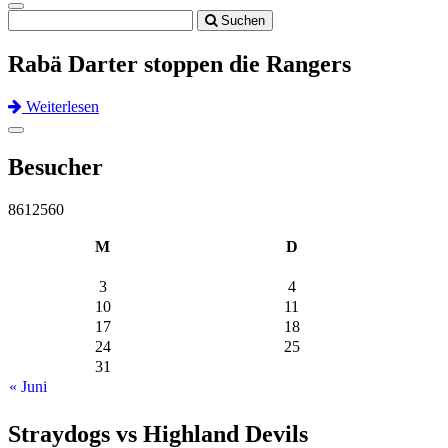
Toggle
Suchen
navigation
Rabä Darter stoppen die Rangers
Weiterlesen
Previous
Next
Toggle
navigation
Besucher
8612560
M
D
3
4
10
11
17
18
24
25
31
« Juni
Straydogs vs Highland Devils