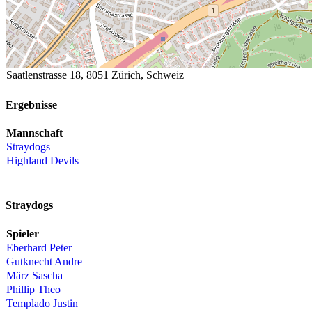
Saatlenstrasse 18, 8051 Zürich, Schweiz
Ergebnisse
Mannschaft
Straydogs
Highland Devils
Straydogs
Spieler
Eberhard Peter
Gutknecht Andre
März Sascha
Phillip Theo
Templado Justin