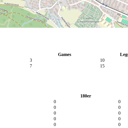
Games
Leg
3
10
7
15
180er
0
0
0
0
0
0
0
0
0
0