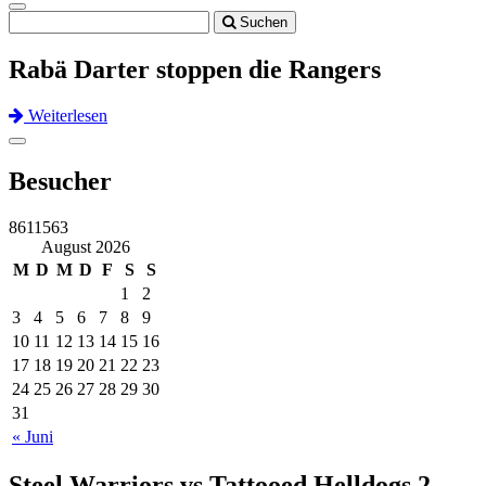
Toggle
Suchen
navigation
Rabä Darter stoppen die Rangers
Weiterlesen
Previous
Next
Toggle
navigation
Besucher
8611563
August 2026
M
D
M
D
F
S
S
1
2
3
4
5
6
7
8
9
10
11
12
13
14
15
16
17
18
19
20
21
22
23
24
25
26
27
28
29
30
31
« Juni
Steel Warriors vs Tattooed Helldogs 2