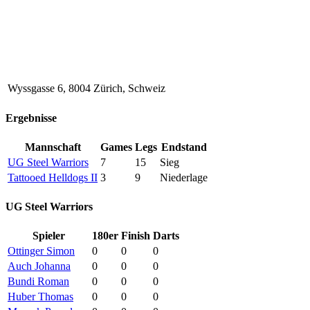
Wyssgasse 6, 8004 Zürich, Schweiz
Ergebnisse
Mannschaft
Games
Legs
Endstand
UG Steel Warriors
7
15
Sieg
Tattooed Helldogs II
3
9
Niederlage
UG Steel Warriors
Spieler
180er
Finish
Darts
Ottinger Simon
0
0
0
Auch Johanna
0
0
0
Bundi Roman
0
0
0
Huber Thomas
0
0
0