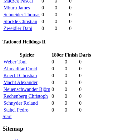
Maczek Pascal
0
0
0
Mburu James
0
0
0
Schneider Thomas
0
0
0
Stöckle Christian
0
0
0
Zweidler Dani
0
0
0
Tattooed Helldogs II
Spieler
180er
Finish
Darts
Weber Toni
0
0
0
Ahmadifar Omid
0
0
0
Knecht Christian
0
0
0
Macht Alexander
0
0
0
Neuenschwander Björn
0
0
0
Rechenberg Christoph
0
0
0
Schnyder Roland
0
0
0
Stahel Pedro
0
0
0
Start
Sitemap