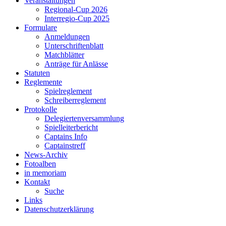
Veranstaltungen
Regional-Cup 2026
Interregio-Cup 2025
Formulare
Anmeldungen
Unterschriftenblatt
Matchblätter
Anträge für Anlässe
Statuten
Reglemente
Spielreglement
Schreiberreglement
Protokolle
Delegiertenversammlung
Spielleiterbericht
Captains Info
Captainstreff
News-Archiv
Fotoalben
in memoriam
Kontakt
Suche
Links
Datenschutzerklärung