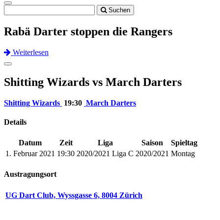
Toggle
Suchen
navigation
Rabä Darter stoppen die Rangers
Weiterlesen
Previous
Next
Toggle
navigation
Shitting Wizards vs March Darters
Shitting Wizards
19:30
March Darters
Details
Datum
Zeit
Liga
Saison
Spieltag
1. Februar 2021
19:30
2020/2021 Liga C
2020/2021
Montag
Austragungsort
UG Dart Club, Wyssgasse 6, 8004 Zürich