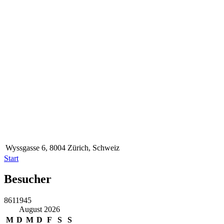
Wyssgasse 6, 8004 Zürich, Schweiz
Start
Besucher
8611945
August 2026
M
D
M
D
F
S
S