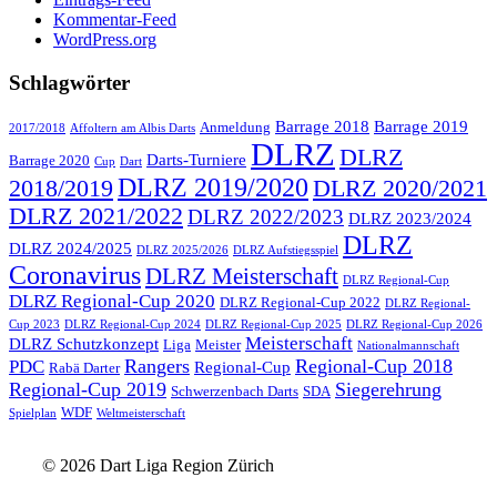
Kommentar-Feed
WordPress.org
Schlagwörter
Barrage 2018
Barrage 2019
Anmeldung
2017/2018
Affoltern am Albis Darts
DLRZ
DLRZ
Darts-Turniere
Barrage 2020
Cup
Dart
DLRZ 2019/2020
2018/2019
DLRZ 2020/2021
DLRZ 2021/2022
DLRZ 2022/2023
DLRZ 2023/2024
DLRZ
DLRZ 2024/2025
DLRZ 2025/2026
DLRZ Aufstiegsspiel
Coronavirus
DLRZ Meisterschaft
DLRZ Regional-Cup
DLRZ Regional-Cup 2020
DLRZ Regional-Cup 2022
DLRZ Regional-
Cup 2023
DLRZ Regional-Cup 2024
DLRZ Regional-Cup 2025
DLRZ Regional-Cup 2026
Meisterschaft
DLRZ Schutzkonzept
Liga
Meister
Nationalmannschaft
Rangers
Regional-Cup 2018
PDC
Regional-Cup
Rabä Darter
Regional-Cup 2019
Siegerehrung
Schwerzenbach Darts
SDA
WDF
Spielplan
Weltmeisterschaft
© 2026 Dart Liga Region Zürich