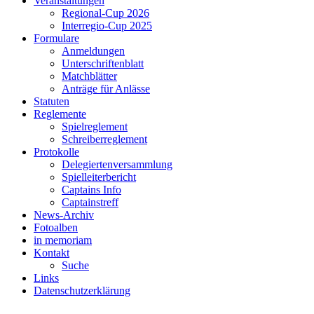
Veranstaltungen
Regional-Cup 2026
Interregio-Cup 2025
Formulare
Anmeldungen
Unterschriftenblatt
Matchblätter
Anträge für Anlässe
Statuten
Reglemente
Spielreglement
Schreiberreglement
Protokolle
Delegiertenversammlung
Spielleiterbericht
Captains Info
Captainstreff
News-Archiv
Fotoalben
in memoriam
Kontakt
Suche
Links
Datenschutzerklärung