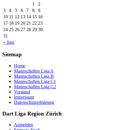
1
2
3
4
5
6
7
8
9
10
11
12
13
14
15
16
17
18
19
20
21
22
23
24
25
26
27
28
29
30
31
« Juni
Sitemap
Home
Mannschaften Liga A
Mannschaften Liga B
Mannschaften Liga C1
Mannschaften Liga C2
Vorstand
Impressum
Datenschutzerklärung
Dart Liga Region Zürich
Anmelden
Eintrags-Feed