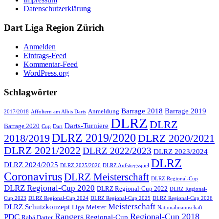
Datenschutzerklärung
Dart Liga Region Zürich
Anmelden
Eintrags-Feed
Kommentar-Feed
WordPress.org
Schlagwörter
Barrage 2018
Barrage 2019
Anmeldung
2017/2018
Affoltern am Albis Darts
DLRZ
DLRZ
Darts-Turniere
Barrage 2020
Cup
Dart
DLRZ 2019/2020
2018/2019
DLRZ 2020/2021
DLRZ 2021/2022
DLRZ 2022/2023
DLRZ 2023/2024
DLRZ
DLRZ 2024/2025
DLRZ 2025/2026
DLRZ Aufstiegsspiel
Coronavirus
DLRZ Meisterschaft
DLRZ Regional-Cup
DLRZ Regional-Cup 2020
DLRZ Regional-Cup 2022
DLRZ Regional-
Cup 2023
DLRZ Regional-Cup 2024
DLRZ Regional-Cup 2025
DLRZ Regional-Cup 2026
Meisterschaft
DLRZ Schutzkonzept
Liga
Meister
Nationalmannschaft
Rangers
Regional-Cup 2018
PDC
Regional-Cup
Rabä Darter