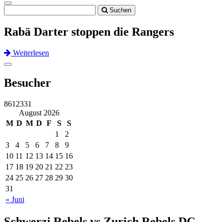
Toggle
Suchen
navigation
Rabä Darter stoppen die Rangers
Weiterlesen
Previous
Next
Toggle
navigation
Besucher
8612331
August 2026
M
D
M
D
F
S
S
1
2
3
4
5
6
7
8
9
10
11
12
13
14
15
16
17
18
19
20
21
22
23
24
25
26
27
28
29
30
31
« Juni
Schwerzi Rebels vs Zurich Rebels DC