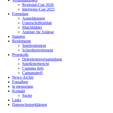
Veranstaltungen
Regional-Cup 2026
Interregio-Cup 2025
Formulare
Anmeldungen
Unterschriftenblatt
Matchblätter
Anträge für Anlässe
Statuten
Reglemente
Spielreglement
Schreiberreglement
Protokolle
Delegiertenversammlung
Spielleiterbericht
Captains Info
Captainstreff
News-Archiv
Fotoalben
in memoriam
Kontakt
Suche
Links
Datenschutzerklärung