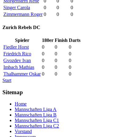
Morgenstern René
0
0
0
Singer Carola
0
0
0
Zimmermann Roger
0
0
0
Zurich Rebels DC
Spieler
180er
Finish
Darts
Fiedler Horst
0
0
0
Friedrich Rico
0
0
0
Gvozdev Ivan
0
0
0
Imbach Mathias
0
0
0
Thalhammer Oskar
0
0
0
Start
Sitemap
Home
Mannschaften Liga A
Mannschaften Liga B
Mannschaften Liga C1
Mannschaften Liga C2
Vorstand
Impressum