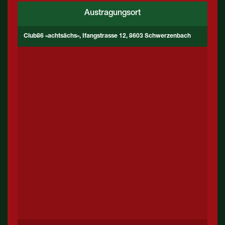
Austragungsort
Club86 «achtsächs», Ifangstrasse 12, 8603 Schwerzenbach