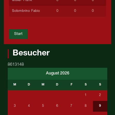
Müller Frank
0
0
0
Solombrino Fabio
0
0
0
Start
Besucher
8613148
August 2026
M
D
M
D
F
S
S
1
2
3
4
5
6
7
8
9