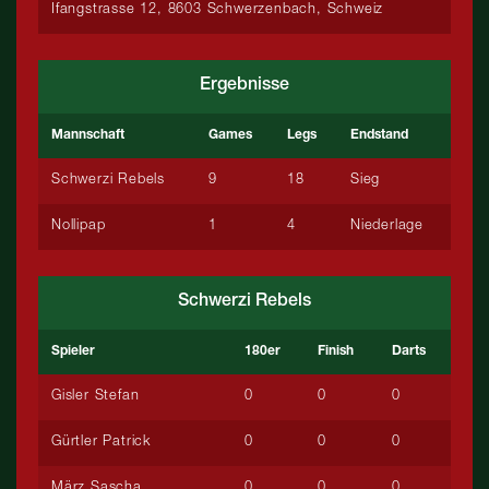
Ifangstrasse 12, 8603 Schwerzenbach, Schweiz
Ergebnisse
Mannschaft
Games
Legs
Endstand
Schwerzi Rebels
9
18
Sieg
Nollipap
1
4
Niederlage
Schwerzi Rebels
Spieler
180er
Finish
Darts
Gisler Stefan
0
0
0
Gürtler Patrick
0
0
0
März Sascha
0
0
0