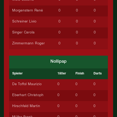
Morgenstern René
0
0
0
Schreiner Livio
0
0
0
Singer Carola
0
0
0
Zimmermann Roger
0
0
0
Nollipap
Spieler
180er
Finish
Darts
De Toffol Maurizio
0
0
0
Eberhart Christoph
0
0
0
Hirschfeld Martin
0
0
0