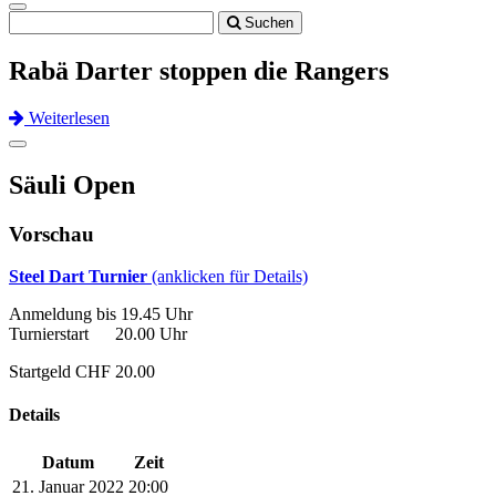
Toggle
Suchen
navigation
Rabä Darter stoppen die Rangers
Weiterlesen
Previous
Next
Toggle
navigation
Säuli Open
Vorschau
Steel Dart Turnier
(anklicken für Details)
Anmeldung bis 19.45 Uhr
Turnierstart 20.00 Uhr
Startgeld CHF 20.00
Details
Datum
Zeit
21. Januar 2022
20:00