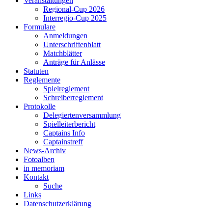
Veranstaltungen
Regional-Cup 2026
Interregio-Cup 2025
Formulare
Anmeldungen
Unterschriftenblatt
Matchblätter
Anträge für Anlässe
Statuten
Reglemente
Spielreglement
Schreiberreglement
Protokolle
Delegiertenversammlung
Spielleiterbericht
Captains Info
Captainstreff
News-Archiv
Fotoalben
in memoriam
Kontakt
Suche
Links
Datenschutzerklärung