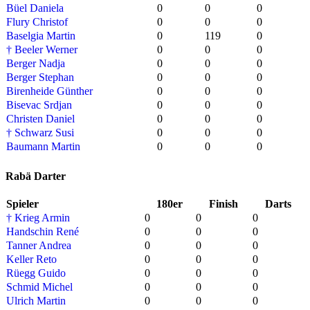
Büel Daniela
0
0
0
Flury Christof
0
0
0
Baselgia Martin
0
119
0
† Beeler Werner
0
0
0
Berger Nadja
0
0
0
Berger Stephan
0
0
0
Birenheide Günther
0
0
0
Bisevac Srdjan
0
0
0
Christen Daniel
0
0
0
† Schwarz Susi
0
0
0
Baumann Martin
0
0
0
Rabä Darter
Spieler
180er
Finish
Darts
† Krieg Armin
0
0
0
Handschin René
0
0
0
Tanner Andrea
0
0
0
Keller Reto
0
0
0
Rüegg Guido
0
0
0
Schmid Michel
0
0
0
Ulrich Martin
0
0
0