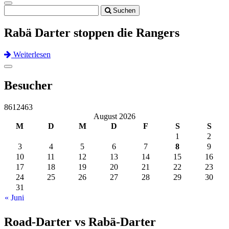
Toggle
Suchen
navigation
Rabä Darter stoppen die Rangers
Weiterlesen
Previous
Next
Toggle
navigation
Besucher
8612463
August 2026
M
D
M
D
F
S
S
1
2
3
4
5
6
7
8
9
10
11
12
13
14
15
16
17
18
19
20
21
22
23
24
25
26
27
28
29
30
31
« Juni
Road-Darter vs Rabä-Darter