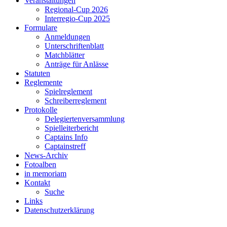
Veranstaltungen
Regional-Cup 2026
Interregio-Cup 2025
Formulare
Anmeldungen
Unterschriftenblatt
Matchblätter
Anträge für Anlässe
Statuten
Reglemente
Spielreglement
Schreiberreglement
Protokolle
Delegiertenversammlung
Spielleiterbericht
Captains Info
Captainstreff
News-Archiv
Fotoalben
in memoriam
Kontakt
Suche
Links
Datenschutzerklärung