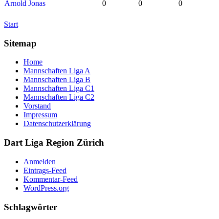
Arnold Jonas
0
0
0
Start
Sitemap
Home
Mannschaften Liga A
Mannschaften Liga B
Mannschaften Liga C1
Mannschaften Liga C2
Vorstand
Impressum
Datenschutzerklärung
Dart Liga Region Zürich
Anmelden
Eintrags-Feed
Kommentar-Feed
WordPress.org
Schlagwörter