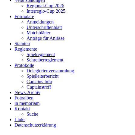
Veranstaltungen
Regional-Cup 2026
Interregio-Cup 2025
Formulare
Anmeldungen
Unterschriftenblatt
Matchblätter
Anträge für Anlässe
Statuten
Reglemente
Spielreglement
Schreiberreglement
Protokolle
Delegiertenversammlung
Spielleiterbericht
Captains Info
Captainstreff
News-Archiv
Fotoalben
in memoriam
Kontakt
Suche
Links
Datenschutzerklärung