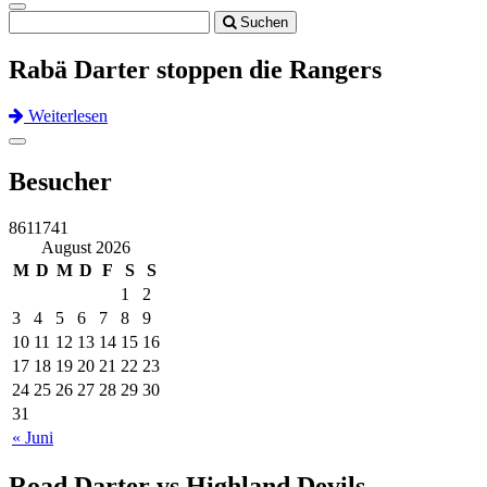
Toggle
Suchen
navigation
Rabä Darter stoppen die Rangers
Weiterlesen
Previous
Next
Toggle
navigation
Besucher
8611741
August 2026
M
D
M
D
F
S
S
1
2
3
4
5
6
7
8
9
10
11
12
13
14
15
16
17
18
19
20
21
22
23
24
25
26
27
28
29
30
31
« Juni
Road Darter vs Highland Devils