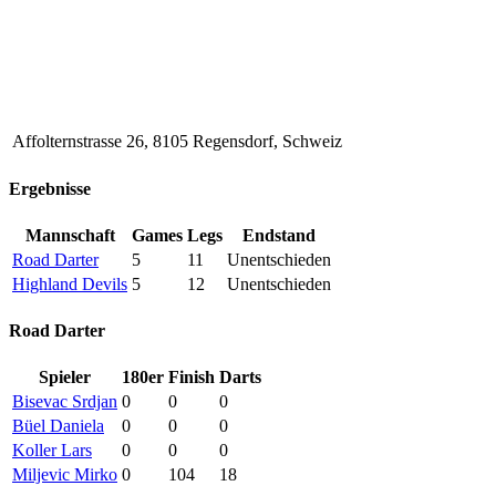
Affolternstrasse 26, 8105 Regensdorf, Schweiz
Ergebnisse
Mannschaft
Games
Legs
Endstand
Road Darter
5
11
Unentschieden
Highland Devils
5
12
Unentschieden
Road Darter
Spieler
180er
Finish
Darts
Bisevac Srdjan
0
0
0
Büel Daniela
0
0
0
Koller Lars
0
0
0
Miljevic Mirko
0
104
18