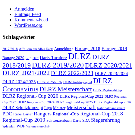
Anmelden
Eintrags-Feed
Kommentar-Feed
WordPress.org
Schlagwörter
Barrage 2018
Barrage 2019
Anmeldung
2017/2018
Affoltern am Albis Darts
DLRZ
DLRZ
Darts-Turniere
Barrage 2020
Cup
Dart
DLRZ 2019/2020
2018/2019
DLRZ 2020/2021
DLRZ 2021/2022
DLRZ 2022/2023
DLRZ 2023/2024
DLRZ
DLRZ 2024/2025
DLRZ 2025/2026
DLRZ Aufstiegsspiel
Coronavirus
DLRZ Meisterschaft
DLRZ Regional-Cup
DLRZ Regional-Cup 2020
DLRZ Regional-Cup 2022
DLRZ Regional-
Cup 2023
DLRZ Regional-Cup 2024
DLRZ Regional-Cup 2025
DLRZ Regional-Cup 2026
Meisterschaft
DLRZ Schutzkonzept
Liga
Meister
Nationalmannschaft
Rangers
Regional-Cup 2018
PDC
Regional-Cup
Rabä Darter
Regional-Cup 2019
Siegerehrung
Schwerzenbach Darts
SDA
WDF
Spielplan
Weltmeisterschaft