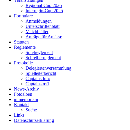
Veranstaltungen
Regional-Cup 2026
Interregio-Cup 2025
Formulare
Anmeldungen
Unterschriftenblatt
Matchblätter
Anträge für Anlässe
Statuten
Reglemente
Spielreglement
Schreiberreglement
Protokolle
Delegiertenversammlung
Spielleiterbericht
Captains Info
Captainstreff
News-Archiv
Fotoalben
in memoriam
Kontakt
Suche
Links
Datenschutzerklärung