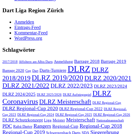
Dart Liga Region Zürich
Anmelden
Eintrags-Feed
Kommentar-Feed
WordPress.org
Schlagwörter
Barrage 2018
Barrage 2019
Anmeldung
2017/2018
Affoltern am Albis Darts
DLRZ
DLRZ
Darts-Turniere
Barrage 2020
Cup
Dart
DLRZ 2019/2020
2018/2019
DLRZ 2020/2021
DLRZ 2021/2022
DLRZ 2022/2023
DLRZ 2023/2024
DLRZ
DLRZ 2024/2025
DLRZ 2025/2026
DLRZ Aufstiegsspiel
Coronavirus
DLRZ Meisterschaft
DLRZ Regional-Cup
DLRZ Regional-Cup 2020
DLRZ Regional-Cup 2022
DLRZ Regional-
Cup 2023
DLRZ Regional-Cup 2024
DLRZ Regional-Cup 2025
DLRZ Regional-Cup 2026
Meisterschaft
DLRZ Schutzkonzept
Liga
Meister
Nationalmannschaft
Rangers
Regional-Cup 2018
PDC
Regional-Cup
Rabä Darter
Regional-Cup 2019
Siegerehrung
Schwerzenbach Darts
SDA