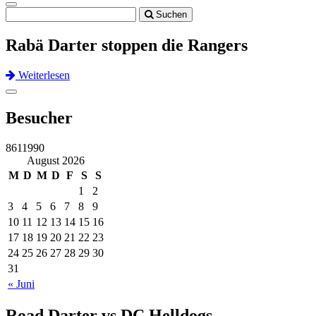
Toggle
Suchen
navigation
Rabä Darter stoppen die Rangers
Weiterlesen
Previous
Next
Toggle
navigation
Besucher
8611990
August 2026
M
D
M
D
F
S
S
1
2
3
4
5
6
7
8
9
10
11
12
13
14
15
16
17
18
19
20
21
22
23
24
25
26
27
28
29
30
31
« Juni
Road Darter vs DC Helldogs