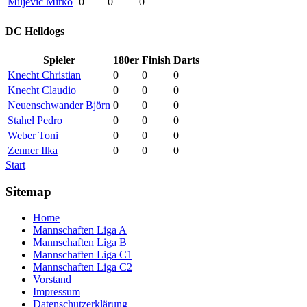
Miljevic Mirko
0
0
0
DC Helldogs
Spieler
180er
Finish
Darts
Knecht Christian
0
0
0
Knecht Claudio
0
0
0
Neuenschwander Björn
0
0
0
Stahel Pedro
0
0
0
Weber Toni
0
0
0
Zenner Ilka
0
0
0
Start
Sitemap
Home
Mannschaften Liga A
Mannschaften Liga B
Mannschaften Liga C1
Mannschaften Liga C2
Vorstand
Impressum
Datenschutzerklärung