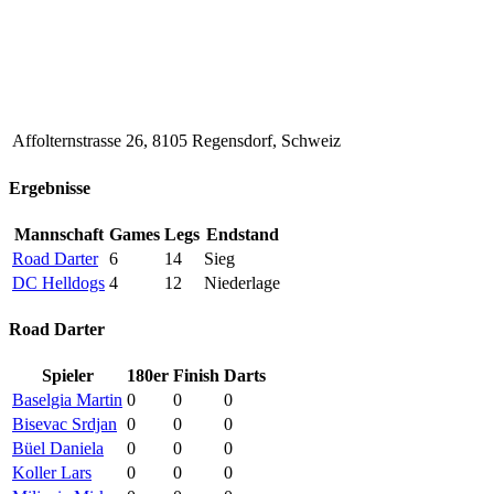
Affolternstrasse 26, 8105 Regensdorf, Schweiz
Ergebnisse
Mannschaft
Games
Legs
Endstand
Road Darter
6
14
Sieg
DC Helldogs
4
12
Niederlage
Road Darter
Spieler
180er
Finish
Darts
Baselgia Martin
0
0
0
Bisevac Srdjan
0
0
0
Büel Daniela
0
0
0
Koller Lars
0
0
0