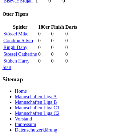
Bisevac Srdjan
1
0
0
Otter Tigers
Spieler
180er
Finish
Darts
Stössel Mike
0
0
0
Condrau Silvio
0
0
0
Ringli Dany
0
0
0
Stössel Catherine
0
0
0
Stüben Harry
0
0
0
Start
Sitemap
Home
Mannschaften Liga A
Mannschaften Liga B
Mannschaften Liga C1
Mannschaften Liga C2
Vorstand
Impressum
Datenschutzerklärung