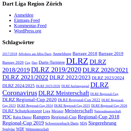
Dart Liga Region Zürich
Anmelden
Eintrags-Feed
Kommentar-Feed
WordPress.org
Schlagwörter
Barrage 2018
Barrage 2019
Anmeldung
2017/2018
Affoltern am Albis Darts
DLRZ
DLRZ
Darts-Turniere
Barrage 2020
Cup
Dart
DLRZ 2019/2020
2018/2019
DLRZ 2020/2021
DLRZ 2021/2022
DLRZ 2022/2023
DLRZ 2023/2024
DLRZ
DLRZ 2024/2025
DLRZ 2025/2026
DLRZ Aufstiegsspiel
Coronavirus
DLRZ Meisterschaft
DLRZ Regional-Cup
DLRZ Regional-Cup 2020
DLRZ Regional-Cup 2022
DLRZ Regional-
Cup 2023
DLRZ Regional-Cup 2024
DLRZ Regional-Cup 2025
DLRZ Regional-Cup 2026
Meisterschaft
DLRZ Schutzkonzept
Liga
Meister
Nationalmannschaft
Rangers
Regional-Cup 2018
PDC
Regional-Cup
Rabä Darter
Regional-Cup 2019
Siegerehrung
Schwerzenbach Darts
SDA
WDF
Spielplan
Weltmeisterschaft