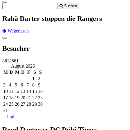
Toggle
Suchen
navigation
Rabä Darter stoppen die Rangers
Weiterlesen
Previous
Next
Toggle
navigation
Besucher
8612561
August 2026
M
D
M
D
F
S
S
1
2
3
4
5
6
7
8
9
10
11
12
13
14
15
16
17
18
19
20
21
22
23
24
25
26
27
28
29
30
31
« Juni
Road-Darter vs DC Dübi Tigers