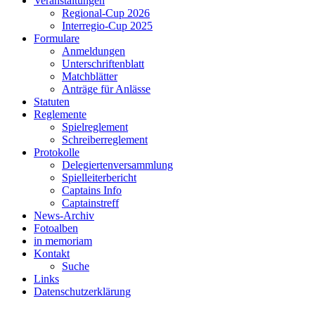
Veranstaltungen
Regional-Cup 2026
Interregio-Cup 2025
Formulare
Anmeldungen
Unterschriftenblatt
Matchblätter
Anträge für Anlässe
Statuten
Reglemente
Spielreglement
Schreiberreglement
Protokolle
Delegiertenversammlung
Spielleiterbericht
Captains Info
Captainstreff
News-Archiv
Fotoalben
in memoriam
Kontakt
Suche
Links
Datenschutzerklärung