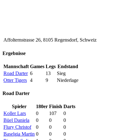
Affolternstrasse 26, 8105 Regensdorf, Schweiz
Ergebnisse
Mannschaft
Games
Legs
Endstand
Road Darter
6
13
Sieg
Otter Tigers
4
9
Niederlage
Road Darter
Spieler
180er
Finish
Darts
Koller Lars
0
107
0
Büel Daniela
0
0
0
Flury Christof
0
0
0
Baselgia Martin
0
0
0