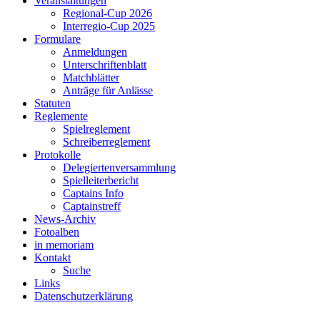
Veranstaltungen
Regional-Cup 2026
Interregio-Cup 2025
Formulare
Anmeldungen
Unterschriftenblatt
Matchblätter
Anträge für Anlässe
Statuten
Reglemente
Spielreglement
Schreiberreglement
Protokolle
Delegiertenversammlung
Spielleiterbericht
Captains Info
Captainstreff
News-Archiv
Fotoalben
in memoriam
Kontakt
Suche
Links
Datenschutzerklärung