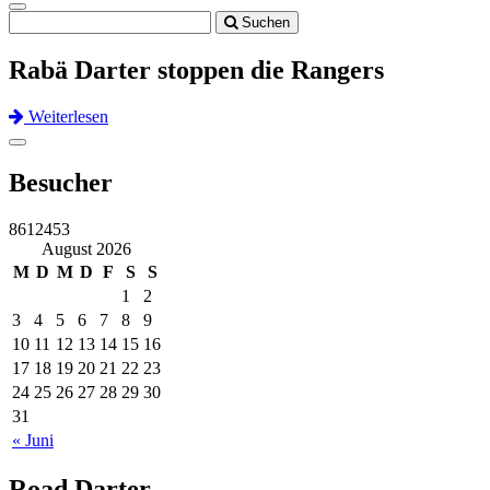
Toggle
Suchen
navigation
Rabä Darter stoppen die Rangers
Weiterlesen
Previous
Next
Toggle
navigation
Besucher
8612453
August 2026
M
D
M
D
F
S
S
1
2
3
4
5
6
7
8
9
10
11
12
13
14
15
16
17
18
19
20
21
22
23
24
25
26
27
28
29
30
31
« Juni
Road Darter