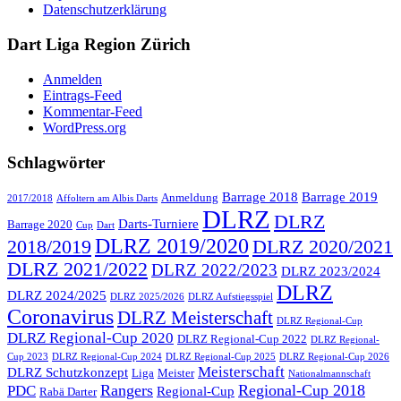
Datenschutzerklärung
Dart Liga Region Zürich
Anmelden
Eintrags-Feed
Kommentar-Feed
WordPress.org
Schlagwörter
Barrage 2018
Barrage 2019
Anmeldung
2017/2018
Affoltern am Albis Darts
DLRZ
DLRZ
Darts-Turniere
Barrage 2020
Cup
Dart
DLRZ 2019/2020
2018/2019
DLRZ 2020/2021
DLRZ 2021/2022
DLRZ 2022/2023
DLRZ 2023/2024
DLRZ
DLRZ 2024/2025
DLRZ 2025/2026
DLRZ Aufstiegsspiel
Coronavirus
DLRZ Meisterschaft
DLRZ Regional-Cup
DLRZ Regional-Cup 2020
DLRZ Regional-Cup 2022
DLRZ Regional-
Cup 2023
DLRZ Regional-Cup 2024
DLRZ Regional-Cup 2025
DLRZ Regional-Cup 2026
Meisterschaft
DLRZ Schutzkonzept
Liga
Meister
Nationalmannschaft
Rangers
Regional-Cup 2018
PDC
Regional-Cup
Rabä Darter