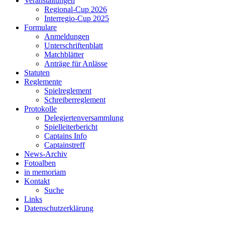
Veranstaltungen
Regional-Cup 2026
Interregio-Cup 2025
Formulare
Anmeldungen
Unterschriftenblatt
Matchblätter
Anträge für Anlässe
Statuten
Reglemente
Spielreglement
Schreiberreglement
Protokolle
Delegiertenversammlung
Spielleiterbericht
Captains Info
Captainstreff
News-Archiv
Fotoalben
in memoriam
Kontakt
Suche
Links
Datenschutzerklärung