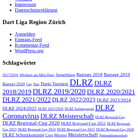
Impressum
Datenschutzerklärung
Dart Liga Region Zürich
Anmelden
Eintrags-Feed
Kommentar-Feed
WordPress.org
Schlagwörter
Barrage 2018
Barrage 2019
Anmeldung
2017/2018
Affoltern am Albis Darts
DLRZ
DLRZ
Darts-Turniere
Barrage 2020
Cup
Dart
DLRZ 2019/2020
2018/2019
DLRZ 2020/2021
DLRZ 2021/2022
DLRZ 2022/2023
DLRZ 2023/2024
DLRZ
DLRZ 2024/2025
DLRZ 2025/2026
DLRZ Aufstiegsspiel
Coronavirus
DLRZ Meisterschaft
DLRZ Regional-Cup
DLRZ Regional-Cup 2020
DLRZ Regional-Cup 2022
DLRZ Regional-
Cup 2023
DLRZ Regional-Cup 2024
DLRZ Regional-Cup 2025
DLRZ Regional-Cup 2026
Meisterschaft
DLRZ Schutzkonzept
Liga
Meister
Nationalmannschaft