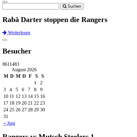
Toggle
Suchen
navigation
Rabä Darter stoppen die Rangers
Weiterlesen
Previous
Next
Toggle
navigation
Besucher
8611483
August 2026
M
D
M
D
F
S
S
1
2
3
4
5
6
7
8
9
10
11
12
13
14
15
16
17
18
19
20
21
22
23
24
25
26
27
28
29
30
31
« Juni
Rangers vs Mutsch Steelers 1