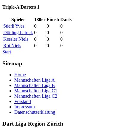
Triple-A Darters 1
Spieler
180er
Finish
Darts
Stierli Yves
0
0
0
Döttling Patrick
0
0
0
Kessler Niels
0
0
0
Rot Niels
0
0
0
Start
Sitemap
Home
Mannschaften Liga A
Mannschaften Liga B
Mannschaften Liga C1
Mannschaften Liga C2
Vorstand
Impressum
Datenschutzerklärung
Dart Liga Region Zürich