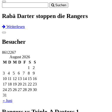
Toggle
Suchen
navigation
Rabä Darter stoppen die Rangers
Weiterlesen
Previous
Next
Toggle
navigation
Besucher
8612267
August 2026
M
D
M
D
F
S
S
1
2
3
4
5
6
7
8
9
10
11
12
13
14
15
16
17
18
19
20
21
22
23
24
25
26
27
28
29
30
31
« Juni
Rangers vs Triple-A Darters 1