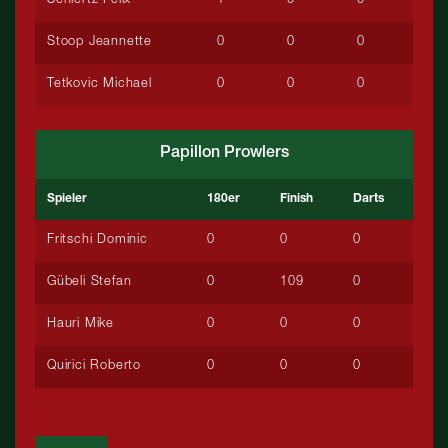
Schiertz Felix
1
0
0
Stoop Jeannette
0
0
0
Tetkovic Michael
0
0
0
Papillon Prowlers
Spieler
180er
Finish
Darts
Fritschi Dominic
0
0
0
Gübeli Stefan
0
109
0
Hauri Mike
0
0
0
Quirici Roberto
0
0
0