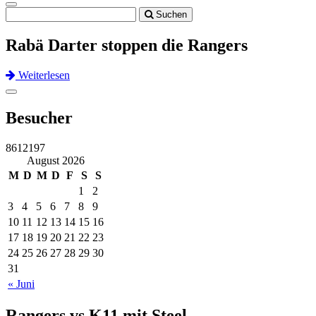
Toggle
Suchen
navigation
Rabä Darter stoppen die Rangers
Weiterlesen
Previous
Next
Toggle
navigation
Besucher
8612197
August 2026
M
D
M
D
F
S
S
1
2
3
4
5
6
7
8
9
10
11
12
13
14
15
16
17
18
19
20
21
22
23
24
25
26
27
28
29
30
31
« Juni
Rangers vs K11 mit Steel