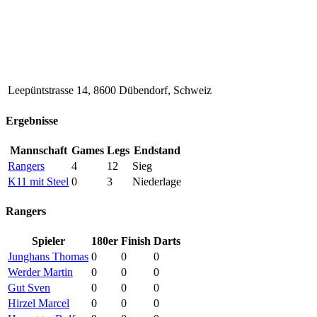
Leepüntstrasse 14, 8600 Dübendorf, Schweiz
Ergebnisse
Mannschaft
Games
Legs
Endstand
Rangers
4
12
Sieg
K11 mit Steel
0
3
Niederlage
Rangers
Spieler
180er
Finish
Darts
Junghans Thomas
0
0
0
Werder Martin
0
0
0
Gut Sven
0
0
0
Hirzel Marcel
0
0
0