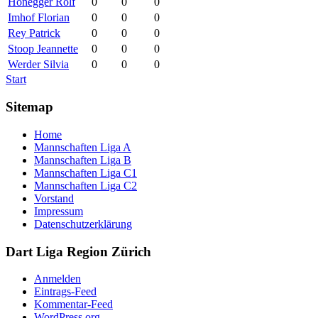
Honegger Rolf
0
0
0
Imhof Florian
0
0
0
Rey Patrick
0
0
0
Stoop Jeannette
0
0
0
Werder Silvia
0
0
0
Start
Sitemap
Home
Mannschaften Liga A
Mannschaften Liga B
Mannschaften Liga C1
Mannschaften Liga C2
Vorstand
Impressum
Datenschutzerklärung
Dart Liga Region Zürich
Anmelden
Eintrags-Feed
Kommentar-Feed
WordPress.org