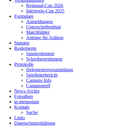
Veranstaltungen
Regional-Cup 2026
Interregio-Cup 2025
Formulare
Anmeldungen
Unterschriftenblatt
Matchblätter
Anträge für Anlässe
Statuten
Reglemente
Spielreglement
Schreiberreglement
Protokolle
Delegiertenversammlung
Spielleiterbericht
Captains Info
Captainstreff
News-Archiv
Fotoalben
in memoriam
Kontakt
Suche
Links
Datenschutzerklärung