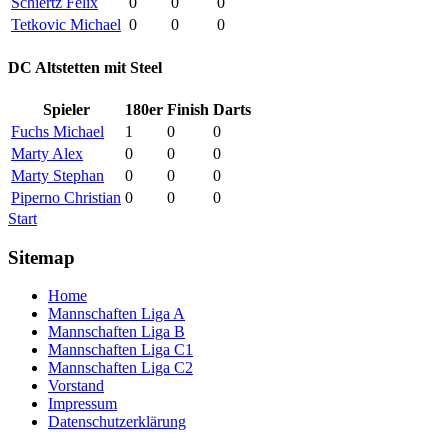
Schiertz Felix
0
0
0
Tetkovic Michael
0
0
0
DC Altstetten mit Steel
Spieler
180er
Finish
Darts
Fuchs Michael
1
0
0
Marty Alex
0
0
0
Marty Stephan
0
0
0
Piperno Christian
0
0
0
Start
Sitemap
Home
Mannschaften Liga A
Mannschaften Liga B
Mannschaften Liga C1
Mannschaften Liga C2
Vorstand
Impressum
Datenschutzerklärung