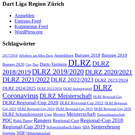
Dart Liga Region Zürich
Anmelden
Eintrags-Feed
Kommentar-Feed
WordPress.org
Schlagwörter
Barrage 2018
Barrage 2019
Anmeldung
2017/2018
Affoltern am Albis Darts
DLRZ
DLRZ
Darts-Turniere
Barrage 2020
Cup
Dart
DLRZ 2019/2020
2018/2019
DLRZ 2020/2021
DLRZ 2021/2022
DLRZ 2022/2023
DLRZ 2023/2024
DLRZ
DLRZ 2024/2025
DLRZ 2025/2026
DLRZ Aufstiegsspiel
Coronavirus
DLRZ Meisterschaft
DLRZ Regional-Cup
DLRZ Regional-Cup 2020
DLRZ Regional-Cup 2022
DLRZ Regional-
Cup 2023
DLRZ Regional-Cup 2024
DLRZ Regional-Cup 2025
DLRZ Regional-Cup 2026
Meisterschaft
DLRZ Schutzkonzept
Liga
Meister
Nationalmannschaft
Rangers
Regional-Cup 2018
PDC
Regional-Cup
Rabä Darter
Regional-Cup 2019
Siegerehrung
Schwerzenbach Darts
SDA
WDF
Spielplan
Weltmeisterschaft