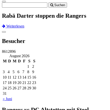
Toggle
Suchen
navigation
Rabä Darter stoppen die Rangers
Weiterlesen
Previous
Next
Toggle
navigation
Besucher
8612896
August 2026
M
D
M
D
F
S
S
1
2
3
4
5
6
7
8
9
10
11
12
13
14
15
16
17
18
19
20
21
22
23
24
25
26
27
28
29
30
31
« Juni
Rangers vs DC Altstetten mit Steel