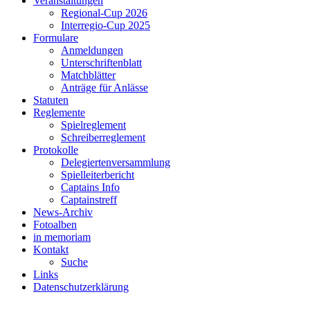
Veranstaltungen
Regional-Cup 2026
Interregio-Cup 2025
Formulare
Anmeldungen
Unterschriftenblatt
Matchblätter
Anträge für Anlässe
Statuten
Reglemente
Spielreglement
Schreiberreglement
Protokolle
Delegiertenversammlung
Spielleiterbericht
Captains Info
Captainstreff
News-Archiv
Fotoalben
in memoriam
Kontakt
Suche
Links
Datenschutzerklärung