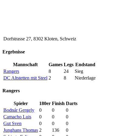
Dorfstrasse 27, 8302 Kloten, Schweiz
Ergebnisse
Mannschaft
Games
Legs
Endstand
Rangers
8
24
Sieg
DC Altstetten mit Steel
2
8
Niederlage
Rangers
Spieler
180er
Finish
Darts
Bodnár Gergely
0
0
0
Camacho Luis
0
0
0
Gut Sven
0
0
0
Junghans Thomas
2
136
0