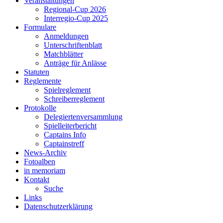
Veranstaltungen
Regional-Cup 2026
Interregio-Cup 2025
Formulare
Anmeldungen
Unterschriftenblatt
Matchblätter
Anträge für Anlässe
Statuten
Reglemente
Spielreglement
Schreiberreglement
Protokolle
Delegiertenversammlung
Spielleiterbericht
Captains Info
Captainstreff
News-Archiv
Fotoalben
in memoriam
Kontakt
Suche
Links
Datenschutzerklärung