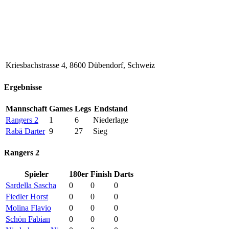
Kriesbachstrasse 4, 8600 Dübendorf, Schweiz
Ergebnisse
Mannschaft
Games
Legs
Endstand
Rangers 2
1
6
Niederlage
Rabä Darter
9
27
Sieg
Rangers 2
Spieler
180er
Finish
Darts
Sardella Sascha
0
0
0
Fiedler Horst
0
0
0
Molina Flavio
0
0
0
Schön Fabian
0
0
0