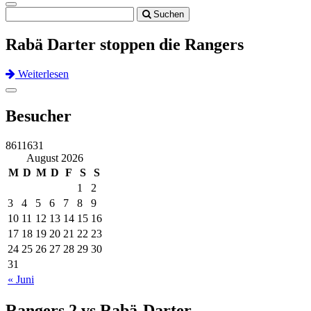
Toggle
Suchen
navigation
Rabä Darter stoppen die Rangers
Weiterlesen
Previous
Next
Toggle
navigation
Besucher
8611631
August 2026
M
D
M
D
F
S
S
1
2
3
4
5
6
7
8
9
10
11
12
13
14
15
16
17
18
19
20
21
22
23
24
25
26
27
28
29
30
31
« Juni
Rangers 2 vs Rabä-Darter