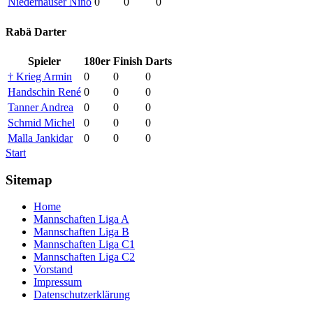
Niederhauser Nino
0
0
0
Rabä Darter
Spieler
180er
Finish
Darts
† Krieg Armin
0
0
0
Handschin René
0
0
0
Tanner Andrea
0
0
0
Schmid Michel
0
0
0
Malla Jankidar
0
0
0
Start
Sitemap
Home
Mannschaften Liga A
Mannschaften Liga B
Mannschaften Liga C1
Mannschaften Liga C2
Vorstand
Impressum
Datenschutzerklärung