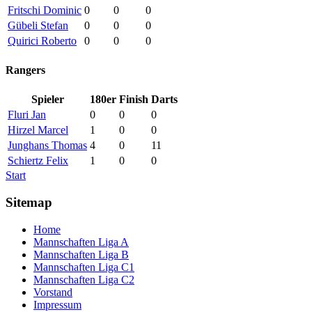
Fritschi Dominic
0
0
0
Gübeli Stefan
0
0
0
Quirici Roberto
0
0
0
Rangers
Spieler
180er
Finish
Darts
Fluri Jan
0
0
0
Hirzel Marcel
1
0
0
Junghans Thomas
4
0
11
Schiertz Felix
1
0
0
Start
Sitemap
Home
Mannschaften Liga A
Mannschaften Liga B
Mannschaften Liga C1
Mannschaften Liga C2
Vorstand
Impressum