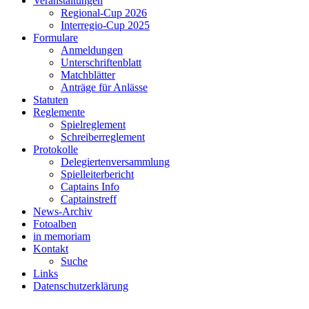
Veranstaltungen
Regional-Cup 2026
Interregio-Cup 2025
Formulare
Anmeldungen
Unterschriftenblatt
Matchblätter
Anträge für Anlässe
Statuten
Reglemente
Spielreglement
Schreiberreglement
Protokolle
Delegiertenversammlung
Spielleiterbericht
Captains Info
Captainstreff
News-Archiv
Fotoalben
in memoriam
Kontakt
Suche
Links
Datenschutzerklärung