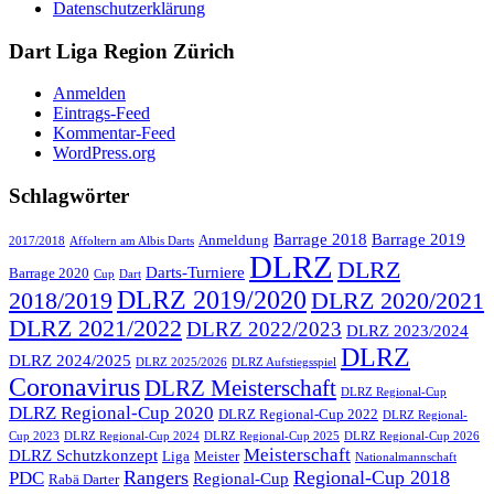
Datenschutzerklärung
Dart Liga Region Zürich
Anmelden
Eintrags-Feed
Kommentar-Feed
WordPress.org
Schlagwörter
Barrage 2018
Barrage 2019
Anmeldung
2017/2018
Affoltern am Albis Darts
DLRZ
DLRZ
Darts-Turniere
Barrage 2020
Cup
Dart
DLRZ 2019/2020
2018/2019
DLRZ 2020/2021
DLRZ 2021/2022
DLRZ 2022/2023
DLRZ 2023/2024
DLRZ
DLRZ 2024/2025
DLRZ 2025/2026
DLRZ Aufstiegsspiel
Coronavirus
DLRZ Meisterschaft
DLRZ Regional-Cup
DLRZ Regional-Cup 2020
DLRZ Regional-Cup 2022
DLRZ Regional-
Cup 2023
DLRZ Regional-Cup 2024
DLRZ Regional-Cup 2025
DLRZ Regional-Cup 2026
Meisterschaft
DLRZ Schutzkonzept
Liga
Meister
Nationalmannschaft
Rangers
Regional-Cup 2018
PDC
Regional-Cup
Rabä Darter