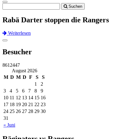
Toggle
Suchen
navigation
Rabä Darter stoppen die Rangers
Weiterlesen
Previous
Next
Toggle
navigation
Besucher
8612447
August 2026
M
D
M
D
F
S
S
1
2
3
4
5
6
7
8
9
10
11
12
13
14
15
16
17
18
19
20
21
22
23
24
25
26
27
28
29
30
31
« Juni
Räginators vs Rangers