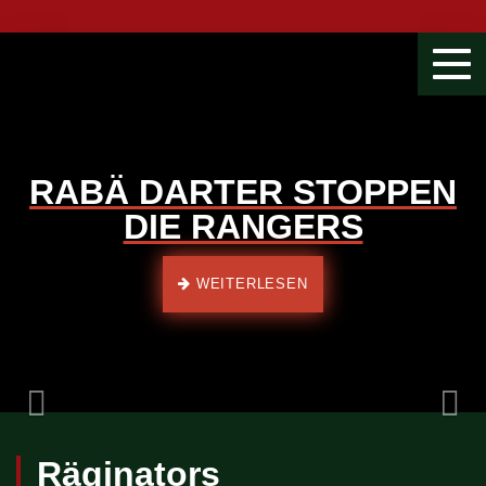
Togg
navi
RABÄ DARTER STOPPEN
DIE RANGERS
Previous
WEITERLESEN
Räginators