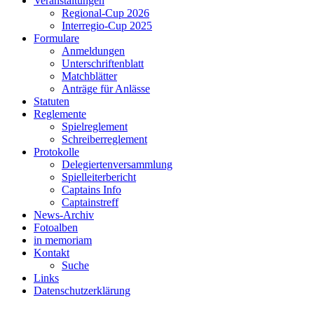
Veranstaltungen
Regional-Cup 2026
Interregio-Cup 2025
Formulare
Anmeldungen
Unterschriftenblatt
Matchblätter
Anträge für Anlässe
Statuten
Reglemente
Spielreglement
Schreiberreglement
Protokolle
Delegiertenversammlung
Spielleiterbericht
Captains Info
Captainstreff
News-Archiv
Fotoalben
in memoriam
Kontakt
Suche
Links
Datenschutzerklärung