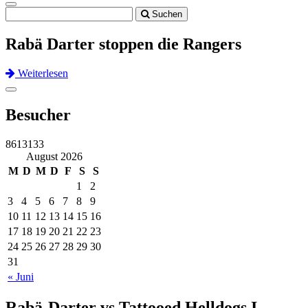
Toggle
Suchen
navigation
Rabä Darter stoppen die Rangers
Weiterlesen
Previous
Next
Toggle
navigation
Besucher
8613133
August 2026
M
D
M
D
F
S
S
1
2
3
4
5
6
7
8
9
10
11
12
13
14
15
16
17
18
19
20
21
22
23
24
25
26
27
28
29
30
31
« Juni
Rabä-Darter vs Tattooed Helldogs I