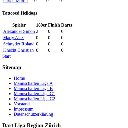
Ulrich Martin
0
0
0
Tattooed Helldogs
Spieler
180er
Finish
Darts
Alexander Simon
2
0
0
Marty Alex
0
0
0
Schnyder Roland
0
0
0
Knecht Christian
0
0
0
Start
Sitemap
Home
Mannschaften Liga A
Mannschaften Liga B
Mannschaften Liga C1
Mannschaften Liga C2
Vorstand
Impressum
Datenschutzerklärung
Dart Liga Region Zürich