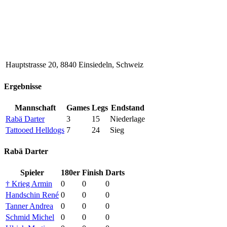
Hauptstrasse 20, 8840 Einsiedeln, Schweiz
Ergebnisse
Mannschaft
Games
Legs
Endstand
Rabä Darter
3
15
Niederlage
Tattooed Helldogs
7
24
Sieg
Rabä Darter
Spieler
180er
Finish
Darts
† Krieg Armin
0
0
0
Handschin René
0
0
0
Tanner Andrea
0
0
0
Schmid Michel
0
0
0