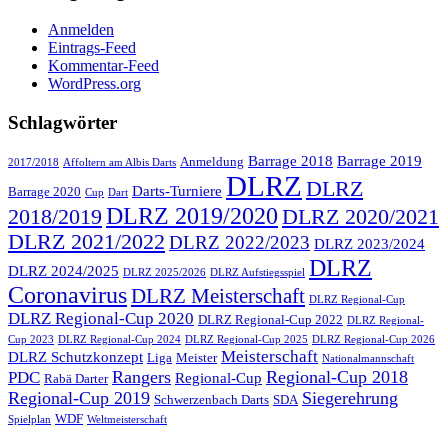
Anmelden
Eintrags-Feed
Kommentar-Feed
WordPress.org
Schlagwörter
Barrage 2018
Barrage 2019
Anmeldung
2017/2018
Affoltern am Albis Darts
DLRZ
DLRZ
Darts-Turniere
Barrage 2020
Cup
Dart
DLRZ 2019/2020
2018/2019
DLRZ 2020/2021
DLRZ 2021/2022
DLRZ 2022/2023
DLRZ 2023/2024
DLRZ
DLRZ 2024/2025
DLRZ 2025/2026
DLRZ Aufstiegsspiel
Coronavirus
DLRZ Meisterschaft
DLRZ Regional-Cup
DLRZ Regional-Cup 2020
DLRZ Regional-Cup 2022
DLRZ Regional-
Cup 2023
DLRZ Regional-Cup 2024
DLRZ Regional-Cup 2025
DLRZ Regional-Cup 2026
Meisterschaft
DLRZ Schutzkonzept
Liga
Meister
Nationalmannschaft
Rangers
Regional-Cup 2018
PDC
Regional-Cup
Rabä Darter
Regional-Cup 2019
Siegerehrung
Schwerzenbach Darts
SDA
WDF
Spielplan
Weltmeisterschaft