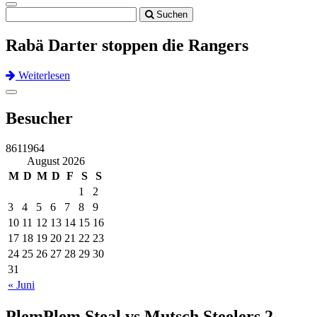
Toggle
Suchen
navigation
Rabä Darter stoppen die Rangers
Weiterlesen
Previous
Next
Toggle
navigation
Besucher
8611964
August 2026
M
D
M
D
F
S
S
1
2
3
4
5
6
7
8
9
10
11
12
13
14
15
16
17
18
19
20
21
22
23
24
25
26
27
28
29
30
31
« Juni
PlemPlem Steal vs Mutsch Steelers 2