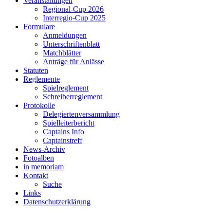
Veranstaltungen
Regional-Cup 2026
Interregio-Cup 2025
Formulare
Anmeldungen
Unterschriftenblatt
Matchblätter
Anträge für Anlässe
Statuten
Reglemente
Spielreglement
Schreiberreglement
Protokolle
Delegiertenversammlung
Spielleiterbericht
Captains Info
Captainstreff
News-Archiv
Fotoalben
in memoriam
Kontakt
Suche
Links
Datenschutzerklärung