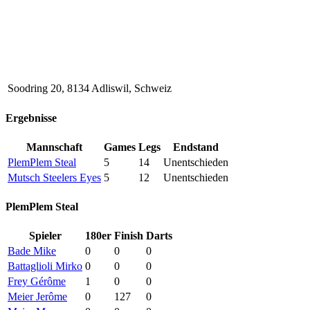
Soodring 20, 8134 Adliswil, Schweiz
Ergebnisse
Mannschaft
Games
Legs
Endstand
PlemPlem Steal
5
14
Unentschieden
Mutsch Steelers Eyes
5
12
Unentschieden
PlemPlem Steal
Spieler
180er
Finish
Darts
Bade Mike
0
0
0
Battaglioli Mirko
0
0
0
Frey Gérôme
1
0
0
Meier Jerôme
0
127
0