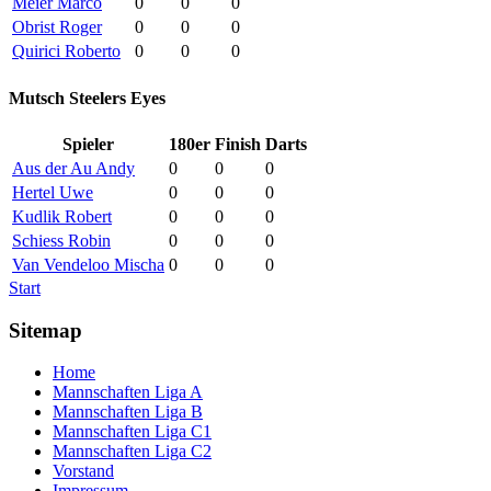
Meier Marco
0
0
0
Obrist Roger
0
0
0
Quirici Roberto
0
0
0
Mutsch Steelers Eyes
Spieler
180er
Finish
Darts
Aus der Au Andy
0
0
0
Hertel Uwe
0
0
0
Kudlik Robert
0
0
0
Schiess Robin
0
0
0
Van Vendeloo Mischa
0
0
0
Start
Sitemap
Home
Mannschaften Liga A
Mannschaften Liga B
Mannschaften Liga C1
Mannschaften Liga C2
Vorstand
Impressum