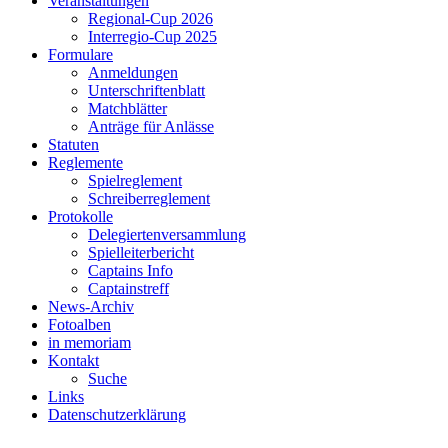
Veranstaltungen
Regional-Cup 2026
Interregio-Cup 2025
Formulare
Anmeldungen
Unterschriftenblatt
Matchblätter
Anträge für Anlässe
Statuten
Reglemente
Spielreglement
Schreiberreglement
Protokolle
Delegiertenversammlung
Spielleiterbericht
Captains Info
Captainstreff
News-Archiv
Fotoalben
in memoriam
Kontakt
Suche
Links
Datenschutzerklärung