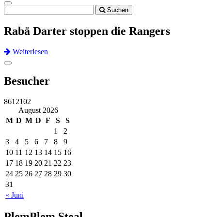
Toggle
Suchen
navigation
Rabä Darter stoppen die Rangers
Weiterlesen
Previous
Next
Toggle
navigation
Besucher
8612102
August 2026
M
D
M
D
F
S
S
1
2
3
4
5
6
7
8
9
10
11
12
13
14
15
16
17
18
19
20
21
22
23
24
25
26
27
28
29
30
31
« Juni
PlemPlem Steal