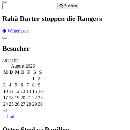
Toggle
Suchen
navigation
Rabä Darter stoppen die Rangers
Weiterlesen
Previous
Next
Toggle
navigation
Besucher
8612102
August 2026
M
D
M
D
F
S
S
1
2
3
4
5
6
7
8
9
10
11
12
13
14
15
16
17
18
19
20
21
22
23
24
25
26
27
28
29
30
31
« Juni
Otter Steel vs Papillon