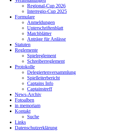
Veranstaltungen
Regional-Cup 2026
Interregio-Cup 2025
Formulare
Anmeldungen
Unterschriftenblatt
Matchblätter
Anträge für Anlässe
Statuten
Reglemente
Spielreglement
Schreiberreglement
Protokolle
Delegiertenversammlung
Spielleiterbericht
Captains Info
Captainstreff
News-Archiv
Fotoalben
in memoriam
Kontakt
Suche
Links
Datenschutzerklärung