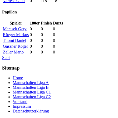
Varrese Giusi
0
118
18
Papillon
Spieler
180er
Finish
Darts
Marasek Gery
0
0
0
Rüeger Markus
0
0
0
Thomi Daniel
0
0
0
Gaszner Roger
0
0
0
Zeller Mario
0
0
0
Start
Sitemap
Home
Mannschaften Liga A
Mannschaften Liga B
Mannschaften Liga C1
Mannschaften Liga C2
Vorstand
Impressum
Datenschutzerklärung