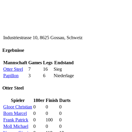
Industriestrasse 10, 8625 Gossau, Schweiz
Ergebnisse
Mannschaft
Games
Legs
Endstand
Otter Steel
7
16
Sieg
Papillon
3
6
Niederlage
Otter Steel
Spieler
180er
Finish
Darts
Gloor Christian
0
0
0
Born Marcel
0
0
0
Frank Patrick
0
100
0
Moll Michael
0
0
0