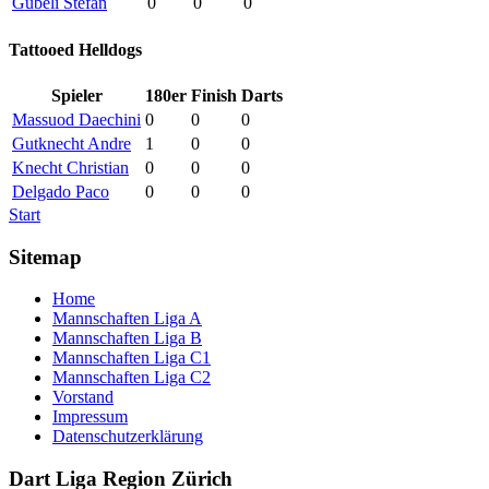
Gübeli Stefan
0
0
0
Tattooed Helldogs
Spieler
180er
Finish
Darts
Massuod Daechini
0
0
0
Gutknecht Andre
1
0
0
Knecht Christian
0
0
0
Delgado Paco
0
0
0
Start
Sitemap
Home
Mannschaften Liga A
Mannschaften Liga B
Mannschaften Liga C1
Mannschaften Liga C2
Vorstand
Impressum
Datenschutzerklärung
Dart Liga Region Zürich