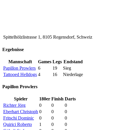
Spittelhölzlistrasse 1, 8105 Regensdorf, Schweiz
Ergebnisse
Mannschaft
Games
Legs
Endstand
Papillon Prowlers
6
19
Sieg
Tattooed Helldogs
4
16
Niederlage
Papillon Prowlers
Spieler
180er
Finish
Darts
Richter Jörg
0
0
0
Eberhart Christoph
0
0
0
Fritschi Dominic
0
0
0
Quirici Roberto
1
0
0