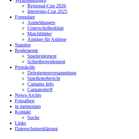
Veranstaltungen
Regional-Cup 2026
Interregio-Cup 2025
Formulare
Anmeldungen
Unterschriftenblatt
Matchblätter
Anträge für Anlässe
Statuten
Reglemente
Spielreglement
Schreiberreglement
Protokolle
Delegiertenversammlung
Spielleiterbericht
Captains Info
Captainstreff
News-Archiv
Fotoalben
in memoriam
Kontakt
Suche
Links
Datenschutzerklärung