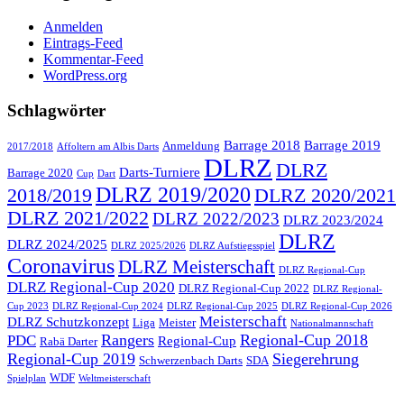
Anmelden
Eintrags-Feed
Kommentar-Feed
WordPress.org
Schlagwörter
Barrage 2018
Barrage 2019
Anmeldung
2017/2018
Affoltern am Albis Darts
DLRZ
DLRZ
Darts-Turniere
Barrage 2020
Cup
Dart
DLRZ 2019/2020
2018/2019
DLRZ 2020/2021
DLRZ 2021/2022
DLRZ 2022/2023
DLRZ 2023/2024
DLRZ
DLRZ 2024/2025
DLRZ 2025/2026
DLRZ Aufstiegsspiel
Coronavirus
DLRZ Meisterschaft
DLRZ Regional-Cup
DLRZ Regional-Cup 2020
DLRZ Regional-Cup 2022
DLRZ Regional-
Cup 2023
DLRZ Regional-Cup 2024
DLRZ Regional-Cup 2025
DLRZ Regional-Cup 2026
Meisterschaft
DLRZ Schutzkonzept
Liga
Meister
Nationalmannschaft
Rangers
Regional-Cup 2018
PDC
Regional-Cup
Rabä Darter
Regional-Cup 2019
Siegerehrung
Schwerzenbach Darts
SDA
WDF
Spielplan
Weltmeisterschaft