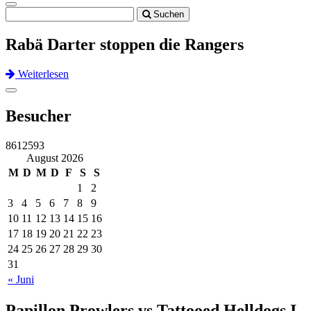
Toggle
Suchen
navigation
Rabä Darter stoppen die Rangers
Weiterlesen
Previous
Next
Toggle
navigation
Besucher
8612593
August 2026
M
D
M
D
F
S
S
1
2
3
4
5
6
7
8
9
10
11
12
13
14
15
16
17
18
19
20
21
22
23
24
25
26
27
28
29
30
31
« Juni
Papillon Prowlers vs Tattooed Helldogs I