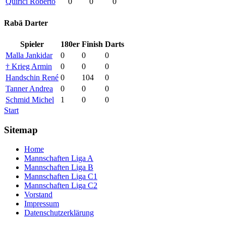
Quirici Roberto
0
0
0
Rabä Darter
Spieler
180er
Finish
Darts
Malla Jankidar
0
0
0
† Krieg Armin
0
0
0
Handschin René
0
104
0
Tanner Andrea
0
0
0
Schmid Michel
1
0
0
Start
Sitemap
Home
Mannschaften Liga A
Mannschaften Liga B
Mannschaften Liga C1
Mannschaften Liga C2
Vorstand
Impressum
Datenschutzerklärung