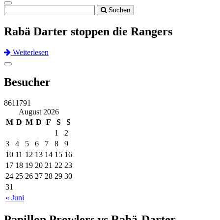
Toggle
Suchen
navigation
Rabä Darter stoppen die Rangers
Weiterlesen
Previous
Next
Toggle
navigation
Besucher
8611791
August 2026
M
D
M
D
F
S
S
1
2
3
4
5
6
7
8
9
10
11
12
13
14
15
16
17
18
19
20
21
22
23
24
25
26
27
28
29
30
31
« Juni
Papillon Prowlers vs Rabä-Darter