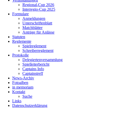
Veranstaltungen
Regional-Cup 2026
Interregio-Cup 2025
Formulare
Anmeldungen
Unterschriftenblatt
Matchblätter
Anträge für Anlässe
Statuten
Reglemente
Spielreglement
Schreiberreglement
Protokolle
Delegiertenversammlung
Spielleiterbericht
Captains Info
Captainstreff
News-Archiv
Fotoalben
in memoriam
Kontakt
Suche
Links
Datenschutzerklärung