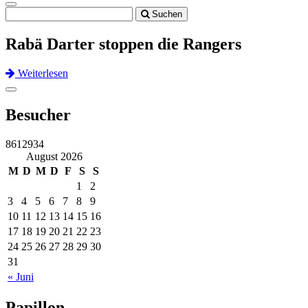
Toggle
Suchen
navigation
Rabä Darter stoppen die Rangers
Weiterlesen
Previous
Next
Toggle
navigation
Besucher
8612934
August 2026
M
D
M
D
F
S
S
1
2
3
4
5
6
7
8
9
10
11
12
13
14
15
16
17
18
19
20
21
22
23
24
25
26
27
28
29
30
31
« Juni
Papillon