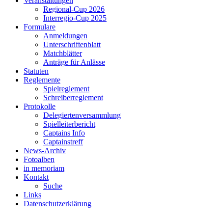
Veranstaltungen
Regional-Cup 2026
Interregio-Cup 2025
Formulare
Anmeldungen
Unterschriftenblatt
Matchblätter
Anträge für Anlässe
Statuten
Reglemente
Spielreglement
Schreiberreglement
Protokolle
Delegiertenversammlung
Spielleiterbericht
Captains Info
Captainstreff
News-Archiv
Fotoalben
in memoriam
Kontakt
Suche
Links
Datenschutzerklärung