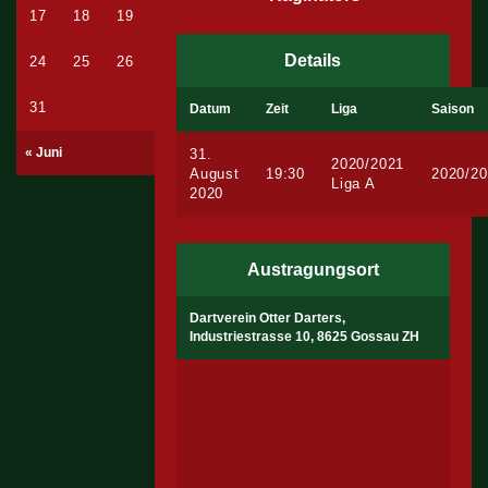
17
18
19
20
21
22
23
Details
24
25
26
27
28
29
30
31
Datum
Zeit
Liga
Saison
« Juni
31.
2020/2021
August
19:30
2020/2
Liga A
2020
Austragungsort
Dartverein Otter Darters,
Industriestrasse 10, 8625 Gossau ZH