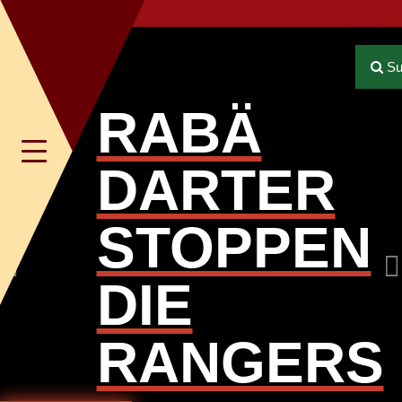
Previous
Su
RABÄ
Toggle
DARTER
navigation
STOPPEN
DIE
RANGERS