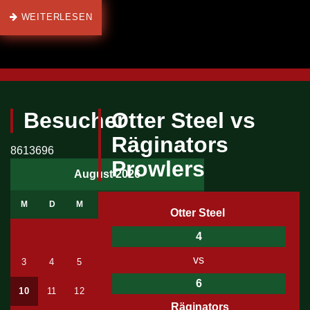
WEITERLESEN
Besucher
Otter Steel vs
Räginators
8613696
Prowlers
August 2026
M
D
M
D
F
S
S
Otter Steel
1
2
4
vs
3
4
5
6
7
8
9
6
10
11
12
13
14
15
16
Räginators