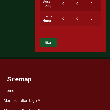
Sess
0
0
0
Garry
Fiedler
0
0
0
Horst
Start
Sitemap
Home
Mannschaften Liga A