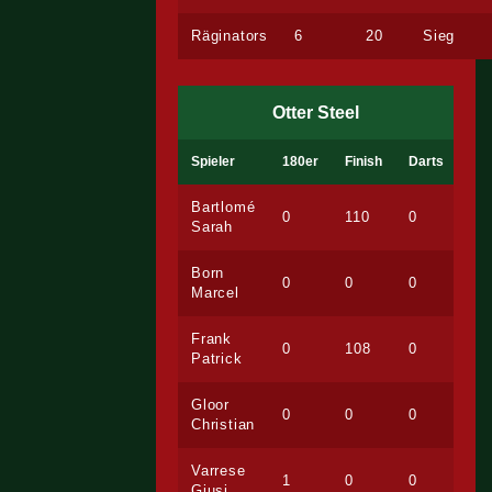
Räginators
6
20
Sieg
Otter Steel
Spieler
180er
Finish
Darts
Bartlomé
0
110
0
Sarah
Born
0
0
0
Marcel
Frank
0
108
0
Patrick
Gloor
0
0
0
Christian
Varrese
1
0
0
Giusi