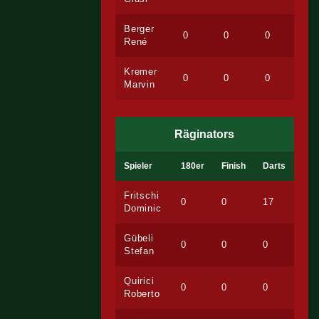
Berger
0
0
0
René
Kremer
0
0
0
Marvin
Räginators
Spieler
180er
Finish
Darts
Fritschi
0
0
17
Dominic
Gübeli
0
0
0
Stefan
Quirici
0
0
0
Roberto