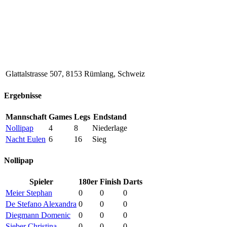
Glattalstrasse 507, 8153 Rümlang, Schweiz
Ergebnisse
Mannschaft
Games
Legs
Endstand
Nollipap
4
8
Niederlage
Nacht Eulen
6
16
Sieg
Nollipap
Spieler
180er
Finish
Darts
Meier Stephan
0
0
0
De Stefano Alexandra
0
0
0
Diegmann Domenic
0
0
0
Sieber Christina
0
0
0