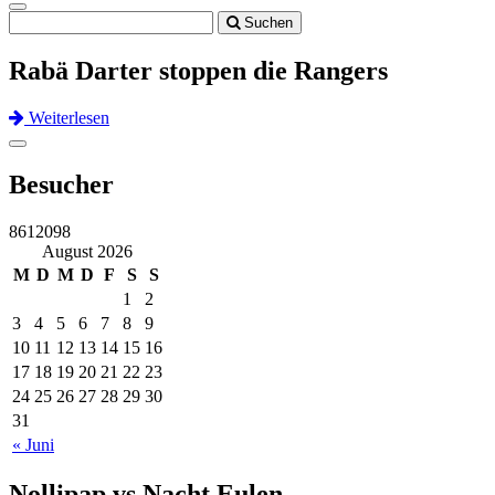
Toggle
Suchen
navigation
Rabä Darter stoppen die Rangers
Weiterlesen
Previous
Next
Toggle
navigation
Besucher
8612098
August 2026
M
D
M
D
F
S
S
1
2
3
4
5
6
7
8
9
10
11
12
13
14
15
16
17
18
19
20
21
22
23
24
25
26
27
28
29
30
31
« Juni
Nollipap vs Nacht Eulen