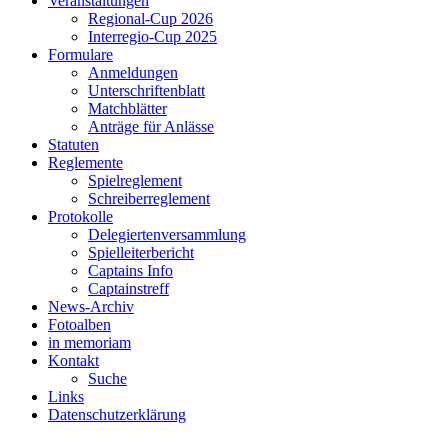
Veranstaltungen
Regional-Cup 2026
Interregio-Cup 2025
Formulare
Anmeldungen
Unterschriftenblatt
Matchblätter
Anträge für Anlässe
Statuten
Reglemente
Spielreglement
Schreiberreglement
Protokolle
Delegiertenversammlung
Spielleiterbericht
Captains Info
Captainstreff
News-Archiv
Fotoalben
in memoriam
Kontakt
Suche
Links
Datenschutzerklärung