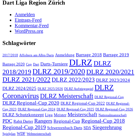
Dart Liga Region Zürich
Anmelden
Eintrags-Feed
Kommentar-Feed
WordPress.org
Schlagwörter
Barrage 2018
Barrage 2019
Anmeldung
2017/2018
Affoltern am Albis Darts
DLRZ
DLRZ
Darts-Turniere
Barrage 2020
Cup
Dart
DLRZ 2019/2020
2018/2019
DLRZ 2020/2021
DLRZ 2021/2022
DLRZ 2022/2023
DLRZ 2023/2024
DLRZ
DLRZ 2024/2025
DLRZ 2025/2026
DLRZ Aufstiegsspiel
Coronavirus
DLRZ Meisterschaft
DLRZ Regional-Cup
DLRZ Regional-Cup 2020
DLRZ Regional-Cup 2022
DLRZ Regional-
Cup 2023
DLRZ Regional-Cup 2024
DLRZ Regional-Cup 2025
DLRZ Regional-Cup 2026
Meisterschaft
DLRZ Schutzkonzept
Liga
Meister
Nationalmannschaft
Rangers
Regional-Cup 2018
PDC
Regional-Cup
Rabä Darter
Regional-Cup 2019
Siegerehrung
Schwerzenbach Darts
SDA
WDF
Spielplan
Weltmeisterschaft