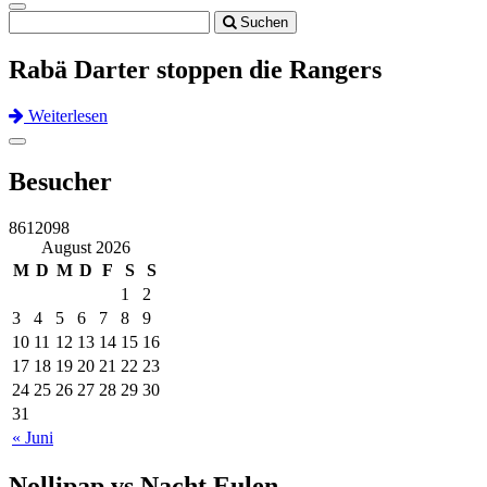
Toggle
Suchen
navigation
Rabä Darter stoppen die Rangers
Weiterlesen
Previous
Next
Toggle
navigation
Besucher
8612098
August 2026
M
D
M
D
F
S
S
1
2
3
4
5
6
7
8
9
10
11
12
13
14
15
16
17
18
19
20
21
22
23
24
25
26
27
28
29
30
31
« Juni
Nollipap vs Nacht Eulen