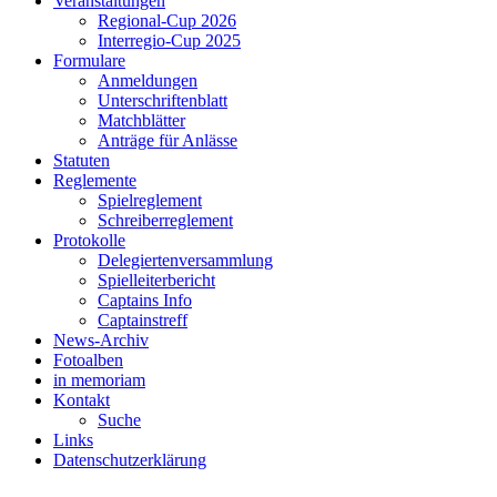
Veranstaltungen
Regional-Cup 2026
Interregio-Cup 2025
Formulare
Anmeldungen
Unterschriftenblatt
Matchblätter
Anträge für Anlässe
Statuten
Reglemente
Spielreglement
Schreiberreglement
Protokolle
Delegiertenversammlung
Spielleiterbericht
Captains Info
Captainstreff
News-Archiv
Fotoalben
in memoriam
Kontakt
Suche
Links
Datenschutzerklärung