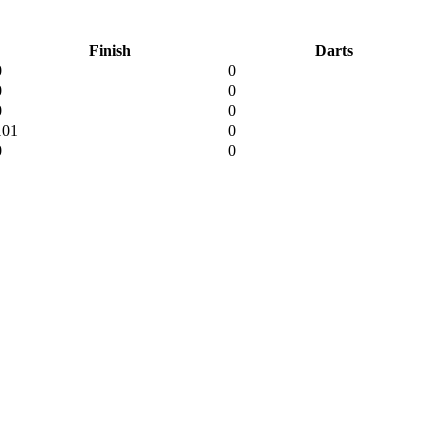
Finish
Darts
0
0
0
0
0
0
101
0
0
0