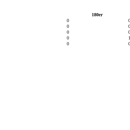
180er
0
0
0
0
0