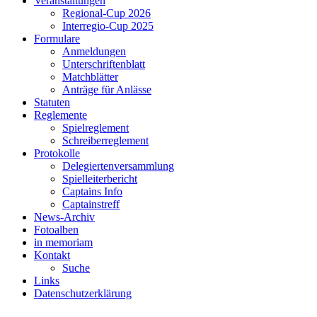
Veranstaltungen
Regional-Cup 2026
Interregio-Cup 2025
Formulare
Anmeldungen
Unterschriftenblatt
Matchblätter
Anträge für Anlässe
Statuten
Reglemente
Spielreglement
Schreiberreglement
Protokolle
Delegiertenversammlung
Spielleiterbericht
Captains Info
Captainstreff
News-Archiv
Fotoalben
in memoriam
Kontakt
Suche
Links
Datenschutzerklärung