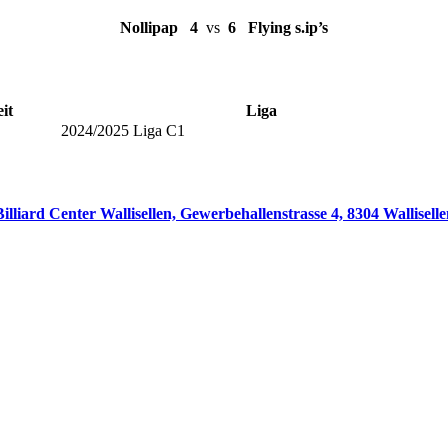
Nollipap
4
vs
6
Flying s.ip’s
it
Liga
2024/2025 Liga C1
Billiard Center Wallisellen, Gewerbehallenstrasse 4, 8304 Walliselle