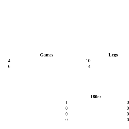
Games
Legs
4
10
6
14
180er
1
0
0
0
0
0
0
0