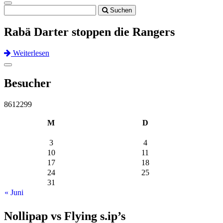
Toggle
Suchen
navigation
Rabä Darter stoppen die Rangers
Weiterlesen
Previous
Next
Toggle
navigation
Besucher
8612299
M
D
3
4
10
11
17
18
24
25
31
« Juni
Nollipap vs Flying s.ip’s