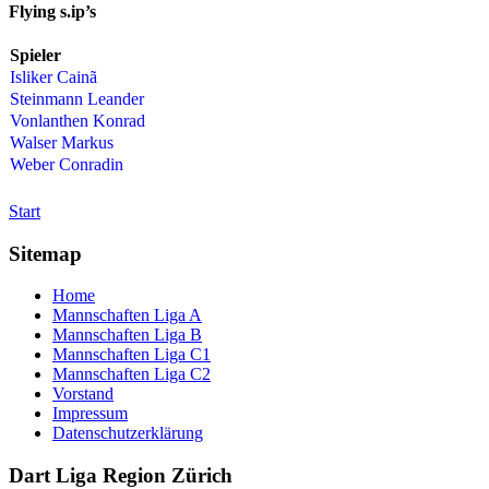
Flying s.ip’s
Spieler
Isliker Cainã
Steinmann Leander
Vonlanthen Konrad
Walser Markus
Weber Conradin
Start
Sitemap
Home
Mannschaften Liga A
Mannschaften Liga B
Mannschaften Liga C1
Mannschaften Liga C2
Vorstand
Impressum
Datenschutzerklärung
Dart Liga Region Zürich