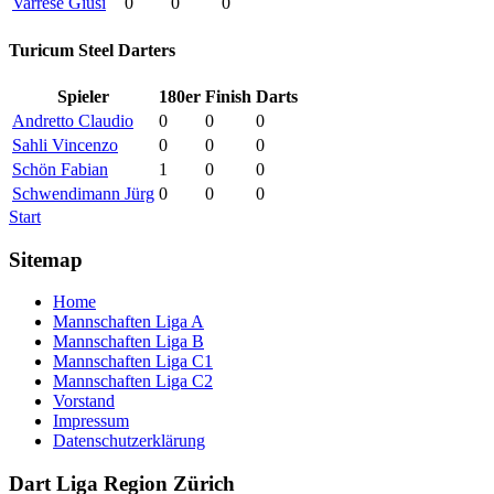
Varrese Giusi
0
0
0
Turicum Steel Darters
Spieler
180er
Finish
Darts
Andretto Claudio
0
0
0
Sahli Vincenzo
0
0
0
Schön Fabian
1
0
0
Schwendimann Jürg
0
0
0
Start
Sitemap
Home
Mannschaften Liga A
Mannschaften Liga B
Mannschaften Liga C1
Mannschaften Liga C2
Vorstand
Impressum
Datenschutzerklärung
Dart Liga Region Zürich