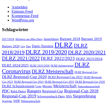
Anmelden
Eintrags-Feed
Kommentar-Feed
WordPress.org
Schlagwörter
Barrage 2018
Barrage 2019
Anmeldung
2017/2018
Affoltern am Albis Darts
DLRZ
DLRZ
Darts-Turniere
Barrage 2020
Cup
Dart
DLRZ 2019/2020
2018/2019
DLRZ 2020/2021
DLRZ 2021/2022
DLRZ 2022/2023
DLRZ 2023/2024
DLRZ
DLRZ 2024/2025
DLRZ 2025/2026
DLRZ Aufstiegsspiel
Coronavirus
DLRZ Meisterschaft
DLRZ Regional-Cup
DLRZ Regional-Cup 2020
DLRZ Regional-Cup 2022
DLRZ Regional-
Cup 2023
DLRZ Regional-Cup 2024
DLRZ Regional-Cup 2025
DLRZ Regional-Cup 2026
Meisterschaft
DLRZ Schutzkonzept
Liga
Meister
Nationalmannschaft
Rangers
Regional-Cup 2018
PDC
Regional-Cup
Rabä Darter
Regional-Cup 2019
Siegerehrung
Schwerzenbach Darts
SDA
WDF
Spielplan
Weltmeisterschaft