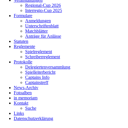
Veranstaltungen
Regional-Cup 2026
Interregio-Cup 2025
Formulare
Anmeldungen
Unterschriftenblatt
Matchblätter
Anträge für Anlässe
Statuten
Reglemente
Spielreglement
Schreiberreglement
Protokolle
Delegiertenversammlung
Spielleiterbericht
Captains Info
Captainstreff
News-Archiv
Fotoalben
in memoriam
Kontakt
Suche
Links
Datenschutzerklärung