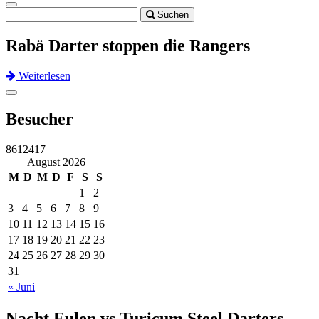
Toggle
Suchen
navigation
Rabä Darter stoppen die Rangers
Weiterlesen
Previous
Next
Toggle
navigation
Besucher
8612417
August 2026
M
D
M
D
F
S
S
1
2
3
4
5
6
7
8
9
10
11
12
13
14
15
16
17
18
19
20
21
22
23
24
25
26
27
28
29
30
31
« Juni
Nacht Eulen vs Turicum Steel Darters