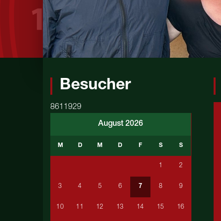
Besucher
8611929
August 2026
M
D
M
D
F
S
S
1
2
3
4
5
6
7
8
9
10
11
12
13
14
15
16