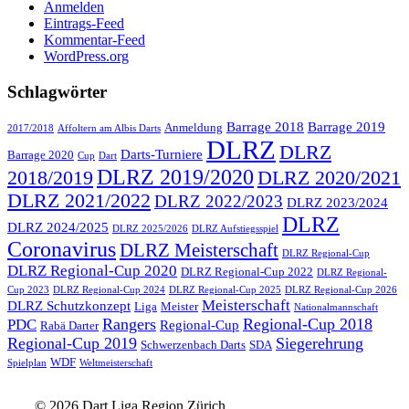
Anmelden
Eintrags-Feed
Kommentar-Feed
WordPress.org
Schlagwörter
Barrage 2018
Barrage 2019
Anmeldung
2017/2018
Affoltern am Albis Darts
DLRZ
DLRZ
Darts-Turniere
Barrage 2020
Cup
Dart
DLRZ 2019/2020
2018/2019
DLRZ 2020/2021
DLRZ 2021/2022
DLRZ 2022/2023
DLRZ 2023/2024
DLRZ
DLRZ 2024/2025
DLRZ 2025/2026
DLRZ Aufstiegsspiel
Coronavirus
DLRZ Meisterschaft
DLRZ Regional-Cup
DLRZ Regional-Cup 2020
DLRZ Regional-Cup 2022
DLRZ Regional-
Cup 2023
DLRZ Regional-Cup 2024
DLRZ Regional-Cup 2025
DLRZ Regional-Cup 2026
Meisterschaft
DLRZ Schutzkonzept
Liga
Meister
Nationalmannschaft
Rangers
Regional-Cup 2018
PDC
Regional-Cup
Rabä Darter
Regional-Cup 2019
Siegerehrung
Schwerzenbach Darts
SDA
WDF
Spielplan
Weltmeisterschaft
© 2026 Dart Liga Region Zürich