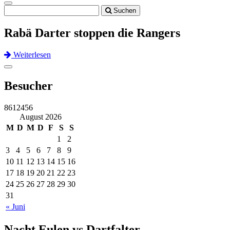
Toggle
Suchen
navigation
Rabä Darter stoppen die Rangers
Weiterlesen
Previous
Next
Toggle
navigation
Besucher
8612456
August 2026
M
D
M
D
F
S
S
1
2
3
4
5
6
7
8
9
10
11
12
13
14
15
16
17
18
19
20
21
22
23
24
25
26
27
28
29
30
31
« Juni
Nacht Eulen vs Dartfalter