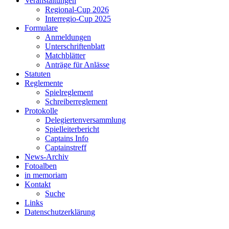
Veranstaltungen
Regional-Cup 2026
Interregio-Cup 2025
Formulare
Anmeldungen
Unterschriftenblatt
Matchblätter
Anträge für Anlässe
Statuten
Reglemente
Spielreglement
Schreiberreglement
Protokolle
Delegiertenversammlung
Spielleiterbericht
Captains Info
Captainstreff
News-Archiv
Fotoalben
in memoriam
Kontakt
Suche
Links
Datenschutzerklärung